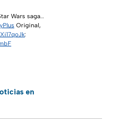
tar Wars saga...
yPlus
Original,
VXi17qoJk
:
DmbF
oticias en