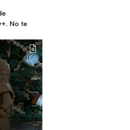
de
y+. No te