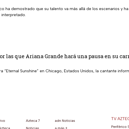
ico ha demostrado que su talento va más allá de los escenarios y ha
 interpretado.
or las que Ariana Grande hará una pausa en su car
a “Eternal Sunshine” en Chicago, Estados Unidos, la cantante inform
TV AZTE
vivo
Azteca 7
adn Noticias
Periférico 
Azteca
Noticias
a más +