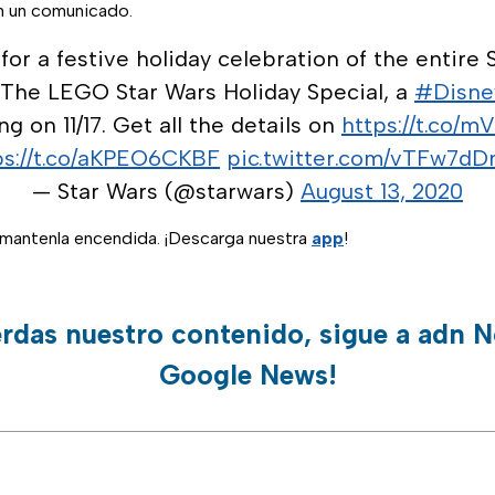
en un comunicado.
for a festive holiday celebration of the entire S
 The LEGO Star Wars Holiday Special, a
#Disne
g on 11/17. Get all the details on
https://t.co/m
ps://t.co/aKPEO6CKBF
pic.twitter.com/vTFw7d
— Star Wars (@starwars)
August 13, 2020
, mantenla encendida. ¡Descarga nuestra
app
!
erdas nuestro contenido, sigue a adn N
Google News!