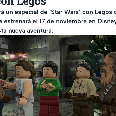
con Legos
rá un especial de ‘Star Wars’ con Legos 
e estrenará el 17 de noviembre en Disne
sta nueva aventura.