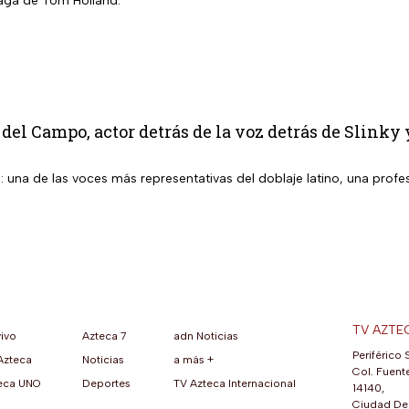
saga de Tom Holland.
del Campo, actor detrás de la voz detrás de Slinky
una de las voces más representativas del doblaje latino, una profes
TV AZTE
vivo
Azteca 7
adn Noticias
Periférico 
Azteca
Noticias
a más +
ueva pestaña)
na nueva pestaña)
una nueva pestaña)
re en una nueva pestaña)
se abre en una nueva pestaña)
ok (se abre en una nueva pestaña)
atsApp (se abre en una nueva pestaña)
Col. Fuente
eca UNO
Deportes
TV Azteca Internacional
14140,
Ciudad De 