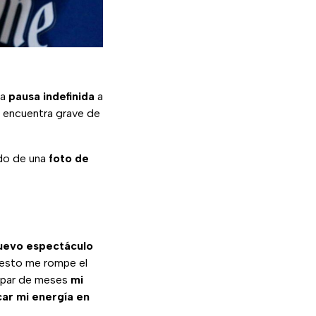
na
pausa indefinida
a
e encuentra grave de
do de una
foto de
nuevo espectáculo
 esto me rompe el
n par de meses
mi
ar mi energía en