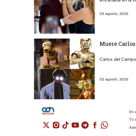
entrañable en la 
03 agosto, 2026
Muere Carlos 
Carlos del Campo: 
02 agosto, 2026
En 
TV 
Cuenta de X / Twitter (se abre en una n
Cuenta de Instagram (se abre en u
Cuenta de TikTok (se abre en 
Cuenta de YouTube (se ab
Cuenta de Telegram (
Cuenta de Facebo
Cuenta de Wh
Azt