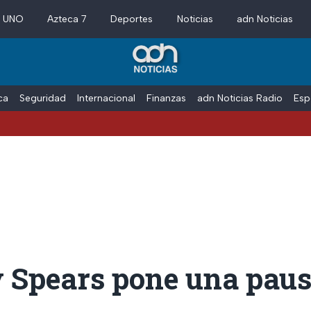
a UNO
Azteca 7
Deportes
Noticias
adn Noticias
ica
Seguridad
Internacional
Finanzas
adn Noticias Radio
Esp
y Spears pone una paus