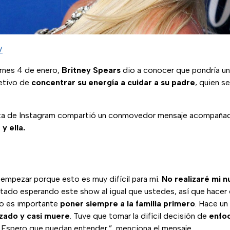
V
ernes 4 de enero,
Britney Spears
dio a conocer que pondría u
jetivo de
concentrar su energía a cuidar a su padre
, quien s
nta de Instagram compartió un conmovedor mensaje acompaña
y ella.
 empezar porque esto es muy difícil para mí.
No realizaré mi 
stado esperando este show al igual que ustedes, así que hacer
go es importante
poner siempre a la familia primero
. Hace u
izado y casi muere
. Tuve que tomar la difícil decisión de
enfoc
. Espero que puedan entender.”, menciona el mensaje.