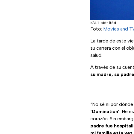
KAL|1_bbt41t6d
Foto:
Movies and T
La tarde de este vi
su carrera con el ob
salud.
A través de su cue
su madre, su padre 
“No sé ni por dónde
‘Domination’
. He e
corazón. Sin embar
padre fue hospital
mi familia esta vez