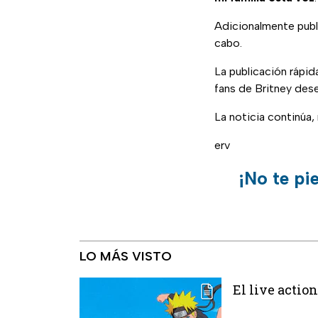
Adicionalmente publ
cabo.
La publicación ráp
fans de Britney des
La noticia continúa
erv
¡No te pi
LO MÁS VISTO
El live action