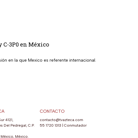
 y C-3P0 en México
ión en la que Mexico es referente internacional.
CA
CONTACTO
Sur 4121,
contacto@tvazteca.com
s Del Pedregal, C.P.
55 1720 1313
|
Conmutador
México, México.