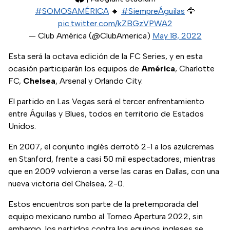
#SOMOSAMÉRICA
🔸
#SiempreÁguilas
🦅
pic.twitter.com/kZBGzVPWA2
— Club América (@ClubAmerica)
May 18, 2022
Esta será la octava edición de la FC Series, y en esta
ocasión participarán los equipos de
América
, Charlotte
FC,
Chelsea
, Arsenal y Orlando City.
El partido en Las Vegas será el tercer enfrentamiento
entre Águilas y Blues, todos en territorio de Estados
Unidos.
En 2007, el conjunto inglés derrotó 2-1 a los azulcremas
en Stanford, frente a casi 50 mil espectadores; mientras
que en 2009 volvieron a verse las caras en Dallas, con una
nueva victoria del Chelsea, 2-0.
Estos encuentros son parte de la pretemporada del
equipo mexicano rumbo al Torneo Apertura 2022, sin
embargo, los partidos contra los equipos ingleses se