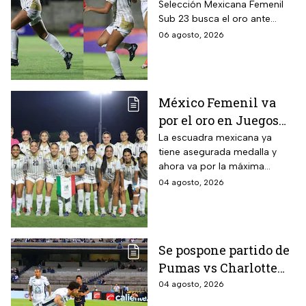
Selección Mexicana Femenil
Así puedes seguir la
Sub 23 busca el oro ante
Gran Final EN VIVO
Colombia en los Juegos
06 agosto, 2026
Centroamericanos y del
Caribe Santo Domingo 2026.
México Femenil va
por el oro en Juegos
Centroamericanos; ya
La escuadra mexicana ya
tiene asegurada medalla y
conoce a su rival
ahora va por la máxima
presea en los Juegos
04 agosto, 2026
Centroamericanos
Se pospone partido de
Pumas vs Charlotte
FC en el inicio de la
04 agosto, 2026
Leagues Cup 2026