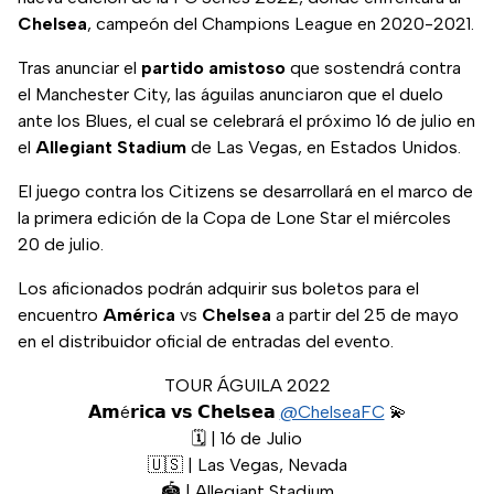
Chelsea
, campeón del Champions League en 2020-2021.
Tras anunciar el
partido amistoso
que sostendrá contra
el Manchester City, las águilas anunciaron que el duelo
ante los Blues, el cual se celebrará el próximo 16 de julio en
el
Allegiant Stadium
de Las Vegas, en Estados Unidos.
El juego contra los Citizens se desarrollará en el marco de
la primera edición de la Copa de Lone Star el miércoles
20 de julio.
Los aficionados podrán adquirir sus boletos para el
encuentro
América
vs
Chelsea
a partir del 25 de mayo
en el distribuidor oficial de entradas del evento.
TOUR ÁGUILA 2022
𝗔𝗺é𝗿𝗶𝗰𝗮 𝘃𝘀 𝗖𝗵𝗲𝗹𝘀𝗲𝗮
@ChelseaFC
💫
🗓️ | 16 de Julio
🇺🇸 | Las Vegas, Nevada
🏟️ | Allegiant Stadium