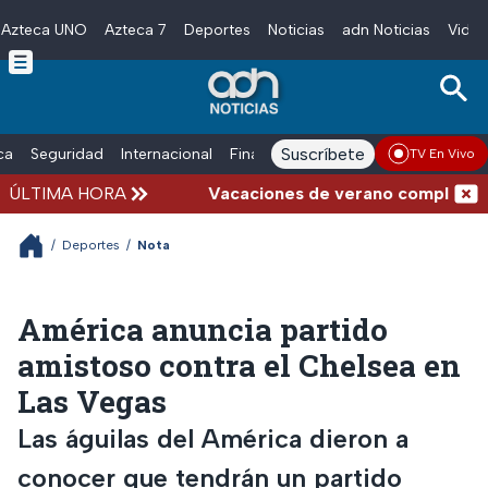
Azteca UNO
Azteca 7
Deportes
Noticias
adn Noticias
Video
Skip to main content
Suscríbete
ica
Seguridad
Internacional
Finanzas
adn Noticias Radio
Esp
TV En Vivo
ÚLTIMA HORA
Vacaciones de verano complicadas: 
/
Deportes
/
Nota
América anuncia partido
amistoso contra el Chelsea en
Las Vegas
Las águilas del América dieron a
conocer que tendrán un partido