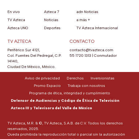
En vivo
Azteca 7
adn Noticias
TV Azteca
Noticias
a más +
Azteca UNO
Deportes
TV Azteca Internacional
TV AZTECA
CONTACTO
Periférico Sur 4121,
contacto@tvazteca.com
Col. Fuentes Del Pedregal, C.P.
55 1720 1313
|
Conmutador
14140,
Ciudad De México, México.
Aviso de privacidad
Derechos
Inversionistas
Promo Espacio
Trabaja con nosotros
Programa de ética, integridad y cumplimiento
Defensor de Audiencias y Código de Ética de Televisión
Azteca III y Televisora del Valle de México
TV Azteca, M.R. & ©, TV Azteca, S.A.B. de C.V. Todos los derechos
reservados, 2025.
Queda prohibida la reproducción total o parcial sin la autorización