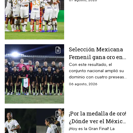
2026 es pospuesto
07 agosto, 2026
hasta nuevo aviso
Selección Mexicana
Femenil gana oro en
Juegos
Con este resultado, el
conjunto nacional amplió su
Centroamericanos; el
dominio con cuatro preseas
camino de México a la
doradas de forma
06 agosto, 2026
gloria
consecutiva
¡Por la medalla de oro!
¿Dónde ver el México
vs Colombia Femenil?
¡Hoy es la Gran Final! La