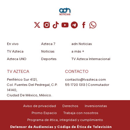
Cuenta de X / Twitter (se abre en una nuev
Cuenta de Instagram (se abre en una n
Cuenta de TikTok (se abre en una
Cuenta de YouTube (se abre 
Cuenta de Telegram (se a
Cuenta de Facebook 
Cuenta de Whats
En vivo
Azteca 7
adn Noticias
TV Azteca
Noticias
a más +
Azteca UNO
Deportes
TV Azteca Internacional
TV AZTECA
CONTACTO
Periférico Sur 4121,
contacto@tvazteca.com
Col. Fuentes Del Pedregal, C.P.
55 1720 1313
|
Conmutador
14140,
Ciudad De México, México.
Aviso de privacidad
Derechos
Inversionistas
Promo Espacio
Trabaja con nosotros
Programa de ética, integridad y cumplimiento
Defensor de Audiencias y Código de Ética de Televisión