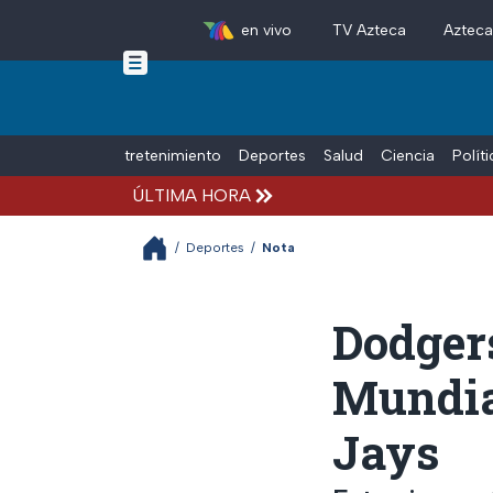
en vivo
TV Azteca
Aztec
Skip to main content
Tiempo Libre
Entretenimiento
Deportes
Salud
Ciencia
Polít
ÚLTIMA HORA
/
Deportes
/
Nota
Dodger
Mundial
Jays