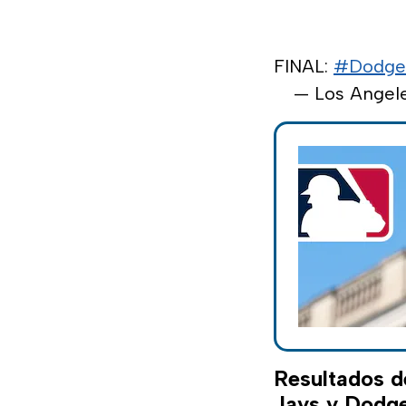
FINAL:
#Dodge
— Los Angel
Resultados de
Jays y Dodg