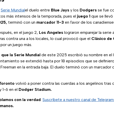
a
Serie Mundial
el duelo entre
Blue Jays
y los
Dodgers
se fue c
tos más intensos de la temporada, pues el
juego 1
que se llevó
025,
terminó con un
marcador 11-3
en favor de los canadiense
spués, en el juego 2,
Los Angeles
lograron emparejar la serie 
as contra una a los locales, lo cual provocó que el
Clásico de
 por un juego más.
 que la Serie Mundial
de este 2025 escribió su nombre en el l
rentamiento se extendió hasta por 18 episodios que se definiero
 Freeman en la entrada baja. El duelo terminó con un marcador 
 Toronto
volvió a poner contra las cuerdas a los angelinos tras 
 1-6 en el
Dodger Stadium.
ablamos con la verdad
.
Suscríbete a nuestro canal de Telegra
 manos.