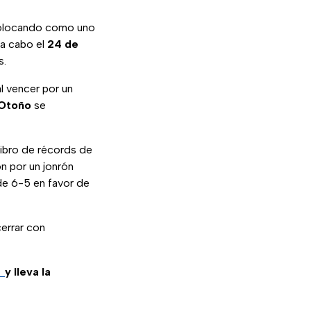
olocando como uno
 a cabo el
24 de
s.
al vencer por un
 Otoño
se
ibro de récords de
n por un jonrón
de 6-5 en favor de
cerrar con
m
y lleva la