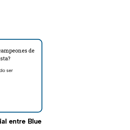
icampeones de
ista?
ado ser
al entre Blue