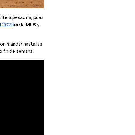
ntica pesadilla, pues
al 2025
de la
MLB
y
ron mandar hasta las
mo fin de semana.