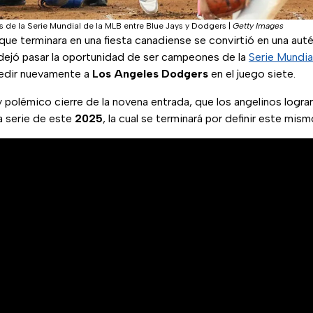
 de la Serie Mundial de la MLB entre Blue Jays y Dodgers
|
Getty Images
ue terminara en una fiesta canadiense se convirtió en una auté
ejó pasar la oportunidad de ser campeones de la
Serie Mundi
medir nuevamente a
Los Angeles Dodgers
en el juego siete.
y polémico cierre de la novena entrada, que los angelinos logra
a serie de este
2025
, la cual se terminará por definir este mis