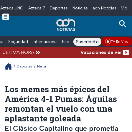
Azteca UNO
Azteca 7
Deportes
Noticias
adn Noticias
Video
Skip to main content
Suscríbete
ica
Seguridad
Internacional
Finanzas
adn Noticias Radio
Esp
TV En Vivo
ÚLTIMA HORA
Vacaciones de verano complica
/
Deportes
/
Nota
Los memes más épicos del
América 4-1 Pumas: Águilas
remontan el vuelo con una
aplastante goleada
El Clásico Capitalino que prometía