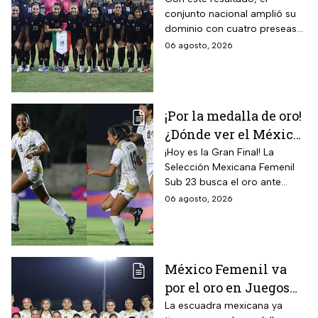
conjunto nacional amplió su
Centroamericanos; el
dominio con cuatro preseas
camino de México a la
doradas de forma
06 agosto, 2026
gloria
consecutiva
¡Por la medalla de oro!
¿Dónde ver el México
vs Colombia Femenil?
¡Hoy es la Gran Final! La
Selección Mexicana Femenil
Así puedes seguir la
Sub 23 busca el oro ante
Gran Final EN VIVO
Colombia en los Juegos
06 agosto, 2026
Centroamericanos y del
Caribe Santo Domingo 2026.
México Femenil va
por el oro en Juegos
Centroamericanos; ya
La escuadra mexicana ya