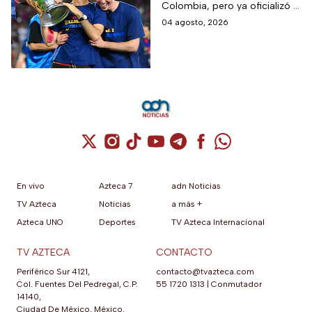
Colombia, pero ya oficializó la
que debutará con
fecha de su primer encuentro
04 agosto, 2026
Colombia, Perú y
contra Estados Unidos, el
EUA?
máximo rival de la zona para
México
Cuenta de X / Twitter (se abre en una nuev
Cuenta de Instagram (se abre en una n
Cuenta de TikTok (se abre en una
Cuenta de YouTube (se abre 
Cuenta de Telegram (se a
Cuenta de Facebook 
Cuenta de Whats
En vivo
Azteca 7
adn Noticias
TV Azteca
Noticias
a más +
Azteca UNO
Deportes
TV Azteca Internacional
TV AZTECA
CONTACTO
Periférico Sur 4121,
contacto@tvazteca.com
Col. Fuentes Del Pedregal, C.P.
55 1720 1313
|
Conmutador
14140,
Ciudad De México, México.