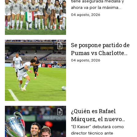
tiene asegurada medalla y
conoce a su rival
ahora va por la máxima
presea en los Juegos
04 agosto, 2026
Centroamericanos
Se pospone partido de
Pumas vs Charlotte
FC en el inicio de la
04 agosto, 2026
Leagues Cup 2026
¿Quién es Rafael
Márquez, el nuevo
entrenador de la
“El Kaiser” debutará como
director técnico ante
Selección Mexicana