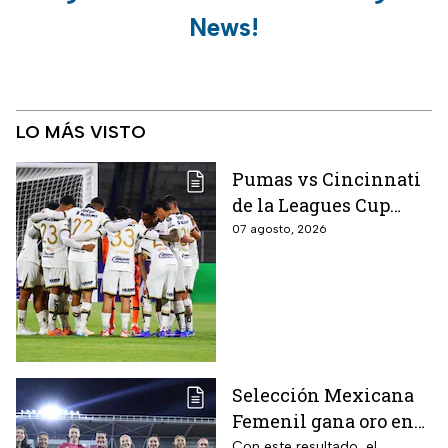
News!
LO MÁS VISTO
Pumas vs Cincinnati
de la Leagues Cup
2026 es pospuesto
07 agosto, 2026
hasta nuevo aviso
Selección Mexicana
Femenil gana oro en
Juegos
Con este resultado, el