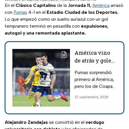
En el
Clásico Capitalino
de la
Jornada 11,
América
arrasó
con
Pumas
4-1 en el
Estadio Ciudad de los Deportes.
Lo que empezó como un sueño auriazul con un gol
tempranero terminó en pesadilla con
expulsiones,
autogol y una remontada aplastante.
América vino
de atrás y goleó
a Pumas; así se
Pumas sorprendió
vivió el Clásico
primero al América,
Capitalino
pero los de Coapa
supieron debilitar a
27 septiembre, 2025
los universitarios y
se llevaron los tres
puntos.
Alejandro Zendejas
se convirtió en el
verdugo