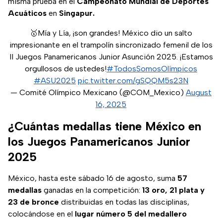
misma prueba en el
Campeonato Mundial de Deportes
Acuáticos
en
Singapur.
🥇Mía y Lía, ¡son grandes! México dio un salto
impresionante en el trampolín sincronizado femenil de los
II Juegos Panamericanos Junior Asunción 2025. ¡Estamos
orgullosos de ustedes!
#TodosSomosOlímpicos
#ASU2025
pic.twitter.com/gSQQM5s23N
— Comité Olímpico Mexicano (@COM_Mexico)
August
16, 2025
¿Cuántas medallas tiene México en
los Juegos Panamericanos Junior
2025
México, hasta este sábado 16 de agosto, suma
57
medallas
ganadas en la competición:
13 oro, 21 plata y
23 de bronce
distribuidas en todas las disciplinas,
colocándose en el
lugar número 5 del medallero