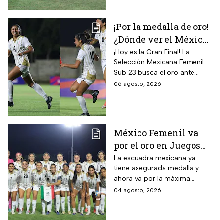
¡Por la medalla de oro!
¿Dónde ver el México
vs Colombia Femenil?
¡Hoy es la Gran Final! La
Selección Mexicana Femenil
Así puedes seguir la
Sub 23 busca el oro ante
Gran Final EN VIVO
Colombia en los Juegos
06 agosto, 2026
Centroamericanos y del
Caribe Santo Domingo 2026.
México Femenil va
por el oro en Juegos
Centroamericanos; ya
La escuadra mexicana ya
tiene asegurada medalla y
conoce a su rival
ahora va por la máxima
presea en los Juegos
04 agosto, 2026
Centroamericanos