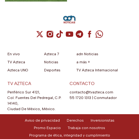
Cuenta de X / Twitter (se abre en una nuev
Cuenta de Instagram (se abre en una n
Cuenta de TikTok (se abre en una
Cuenta de YouTube (se abre 
Cuenta de Telegram (se a
Cuenta de Facebook 
Cuenta de Whats
En vivo
Azteca 7
adn Noticias
TV Azteca
Noticias
a más +
Azteca UNO
Deportes
TV Azteca Internacional
TV AZTECA
CONTACTO
Periférico Sur 4121,
contacto@tvazteca.com
Col. Fuentes Del Pedregal, C.P.
55 1720 1313
|
Conmutador
14140,
Ciudad De México, México.
Aviso de privacidad
Derechos
Inversionistas
Promo Espacio
Trabaja con nosotros
Programa de ética, integridad y cumplimiento