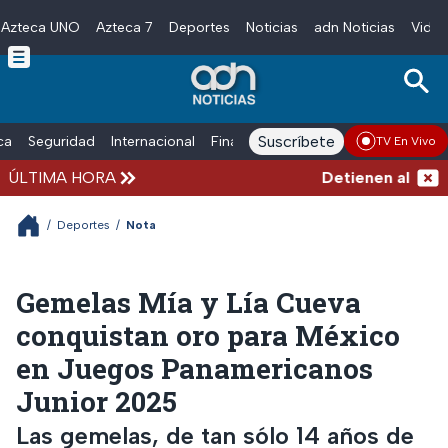
Azteca UNO
Azteca 7
Deportes
Noticias
adn Noticias
Video
Skip to main content
Suscríbete
ica
Seguridad
Internacional
Finanzas
adn Noticias Radio
Esp
TV En Vivo
ÚLTIMA HORA
Detienen al hombre
/
Deportes
/
Nota
Gemelas Mía y Lía Cueva
conquistan oro para México
en Juegos Panamericanos
Junior 2025
Las gemelas, de tan sólo 14 años de