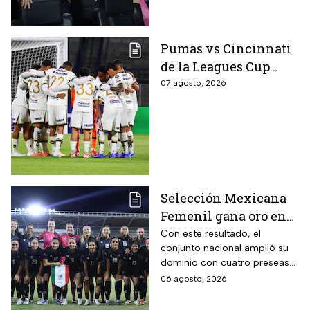
Pumas vs Cincinnati
de la Leagues Cup
2026 es pospuesto
07 agosto, 2026
hasta nuevo aviso
Selección Mexicana
Femenil gana oro en
Juegos
Con este resultado, el
conjunto nacional amplió su
Centroamericanos; el
dominio con cuatro preseas
camino de México a la
doradas de forma
06 agosto, 2026
gloria
consecutiva