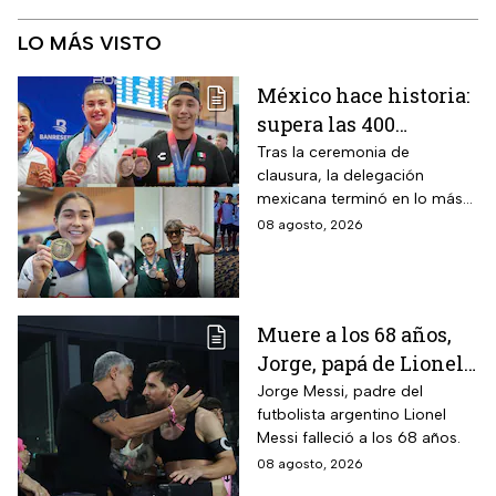
LO MÁS VISTO
México hace historia:
supera las 400
medallas en los
Tras la ceremonia de
clausura, la delegación
Juegos
mexicana terminó en lo más
Centroamericanos
alto del medallero
08 agosto, 2026
2026 e impone récords
Muere a los 68 años,
Jorge, papá de Lionel
Messi
Jorge Messi, padre del
futbolista argentino Lionel
Messi falleció a los 68 años.
08 agosto, 2026