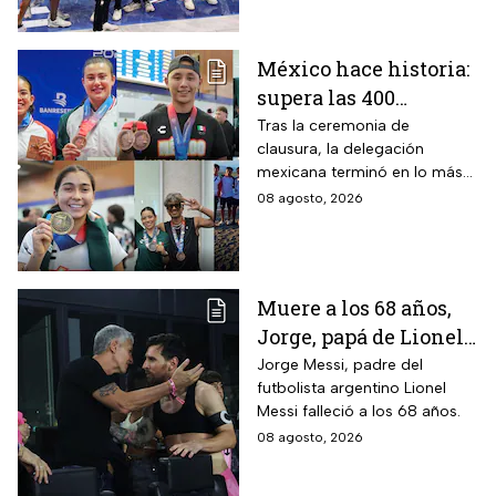
México hace historia:
supera las 400
medallas en los
Tras la ceremonia de
clausura, la delegación
Juegos
mexicana terminó en lo más
Centroamericanos
alto del medallero
08 agosto, 2026
2026 e impone récords
Muere a los 68 años,
Jorge, papá de Lionel
Messi
Jorge Messi, padre del
futbolista argentino Lionel
Messi falleció a los 68 años.
08 agosto, 2026