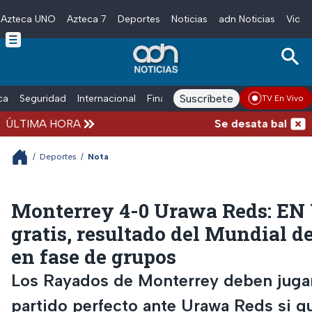
Azteca UNO
Azteca 7
Deportes
Noticias
adn Noticias
Video
Skip to main content
Suscríbete
ica
Seguridad
Internacional
Finanzas
adn Noticias Radio
Esp
TV En Vivo
ÚLTIMA HORA
Se desata balacera a
/
Deportes
/
Nota
Monterrey 4-0 Urawa Reds: EN
gratis, resultado del Mundial d
en fase de grupos
Los Rayados de Monterrey deben juga
partido perfecto ante Urawa Reds si q