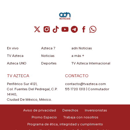
Cuenta de X / Twitter (se abre en una nuev
Cuenta de Instagram (se abre en una n
Cuenta de TikTok (se abre en una
Cuenta de YouTube (se abre 
Cuenta de Telegram (se a
Cuenta de Facebook 
Cuenta de Whats
En vivo
Azteca 7
adn Noticias
TV Azteca
Noticias
a más +
Azteca UNO
Deportes
TV Azteca Internacional
TV AZTECA
CONTACTO
Periférico Sur 4121,
contacto@tvazteca.com
Col. Fuentes Del Pedregal, C.P.
55 1720 1313
|
Conmutador
14140,
Ciudad De México, México.
Aviso de privacidad
Derechos
Inversionistas
Promo Espacio
Trabaja con nosotros
Programa de ética, integridad y cumplimiento