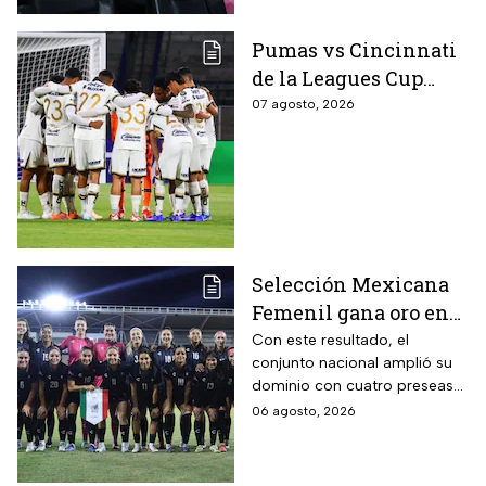
Pumas vs Cincinnati
de la Leagues Cup
2026 es pospuesto
07 agosto, 2026
hasta nuevo aviso
Selección Mexicana
Femenil gana oro en
Juegos
Con este resultado, el
conjunto nacional amplió su
Centroamericanos; el
dominio con cuatro preseas
camino de México a la
doradas de forma
06 agosto, 2026
gloria
consecutiva