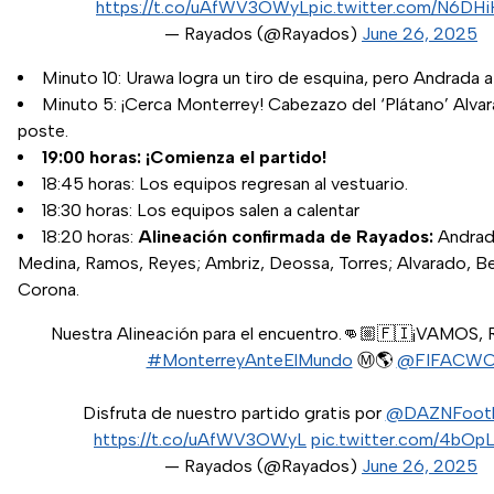
https://t.co/uAfWV3OWyL
pic.twitter.com/N6DH
— Rayados (@Rayados)
June 26, 2025
Minuto 10: Urawa logra un tiro de esquina, pero Andrada at
Minuto 5: ¡Cerca Monterrey! Cabezazo del ‘Plátano’ Alvar
poste.
19:00 horas: ¡Comienza el partido!
18:45 horas: Los equipos regresan al vestuario.
18:30 horas: Los equipos salen a calentar
18:20 horas:
Alineación confirmada de Rayados:
Andrad
Medina, Ramos, Reyes; Ambriz, Deossa, Torres; Alvarado, B
Corona.
Nuestra Alineación para el encuentro.👊🏼🇫🇮¡VAMOS
#MonterreyAnteElMundo
Ⓜ️🌎
@FIFACW
Disfruta de nuestro partido gratis por
@DAZNFootb
https://t.co/uAfWV3OWyL
pic.twitter.com/4bOp
— Rayados (@Rayados)
June 26, 2025