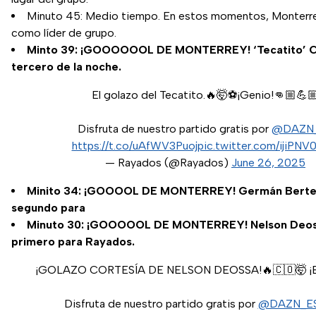
Minuto 45: Medio tiempo. En estos momentos, Monterre
como líder de grupo.
Minto 39: ¡GOOOOOOL DE MONTERREY! ‘Tecatito’ C
tercero de la noche.
El golazo del Tecatito.🔥🤯⚽¡Genio!👊🏼💪
Disfruta de nuestro partido gratis por
@DAZN
https://t.co/uAfWV3Puoj
pic.twitter.com/ijiPN
— Rayados (@Rayados)
June 26, 2025
Minito 34: ¡GOOOOL DE MONTERREY! Germán Berte
segundo para
Minuto 30: ¡GOOOOOL DE MONTERREY! Nelson Deoss
primero para Rayados.
¡GOLAZO CORTESÍA DE NELSON DEOSSA!🔥🇨🇴🤯 ¡
Disfruta de nuestro partido gratis por
@DAZN_E