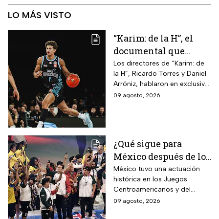
LO MÁS VISTO
“Karim: de la H”, el
documental que
cuenta el camino del
Los directores de “Karim: de
la H”, Ricardo Torres y Daniel
joven de Hermosillo
Arróniz, hablaron en exclusiva
que llegó a la NBA
con adn Noticias sobre cómo
09 agosto, 2026
documentaron el camino del
mexicano desde Hermosillo,
Sonora, hasta la NBA
¿Qué sigue para
México después de los
Juegos
México tuvo una actuación
histórica en los Juegos
Centroamericanos
Centroamericanos y del
2026?
Caribe 2026 y dejó atrás su
09 agosto, 2026
marcha de Mayagüez 2010