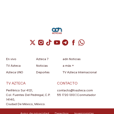
Cuenta de X / Twitter (se abre en una nuev
Cuenta de Instagram (se abre en una n
Cuenta de TikTok (se abre en una
Cuenta de YouTube (se abre 
Cuenta de Telegram (se a
Cuenta de Facebook 
Cuenta de Whats
En vivo
Azteca 7
adn Noticias
TV Azteca
Noticias
a más +
Azteca UNO
Deportes
TV Azteca Internacional
TV AZTECA
CONTACTO
Periférico Sur 4121,
contacto@tvazteca.com
Col. Fuentes Del Pedregal, C.P.
55 1720 1313
|
Conmutador
14140,
Ciudad De México, México.
Aviso de privacidad
Derechos
Inversionistas