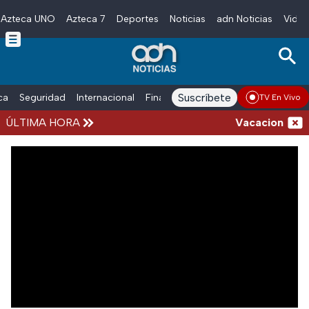
Azteca UNO
Azteca 7
Deportes
Noticias
adn Noticias
Video
Skip to main content
Suscríbete
ica
Seguridad
Internacional
Finanzas
adn Noticias Radio
Esp
TV En Vivo
ÚLTIMA HORA
Vacaciones de