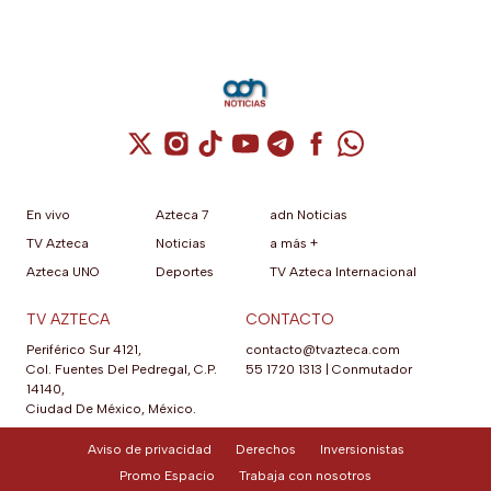
Cuenta de X / Twitter (se abre en una nuev
Cuenta de Instagram (se abre en una n
Cuenta de TikTok (se abre en una
Cuenta de YouTube (se abre 
Cuenta de Telegram (se a
Cuenta de Facebook 
Cuenta de Whats
En vivo
Azteca 7
adn Noticias
TV Azteca
Noticias
a más +
Azteca UNO
Deportes
TV Azteca Internacional
TV AZTECA
CONTACTO
Periférico Sur 4121,
contacto@tvazteca.com
Col. Fuentes Del Pedregal, C.P.
55 1720 1313
|
Conmutador
14140,
Ciudad De México, México.
Aviso de privacidad
Derechos
Inversionistas
Promo Espacio
Trabaja con nosotros