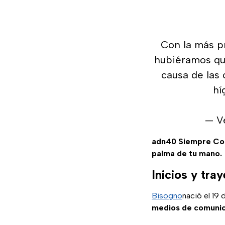
Con la más p
hubiéramos que
causa de las 
hí
— V
adn40 Siempre C
palma de tu mano.
Inicios y tray
Bisogno
nació el 19
medios de comuni