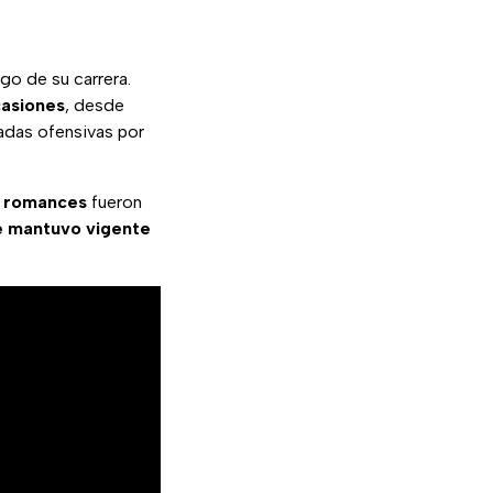
rgo de su carrera.
casiones
, desde
adas ofensivas por
s romances
fueron
e mantuvo vigente