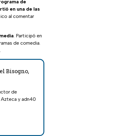
rograma de
rtió en una de las
tico al comentar
omedia
. Participó en
gramas de comedia.
.
el Bisogno,
uctor de
V Azteca y adn40