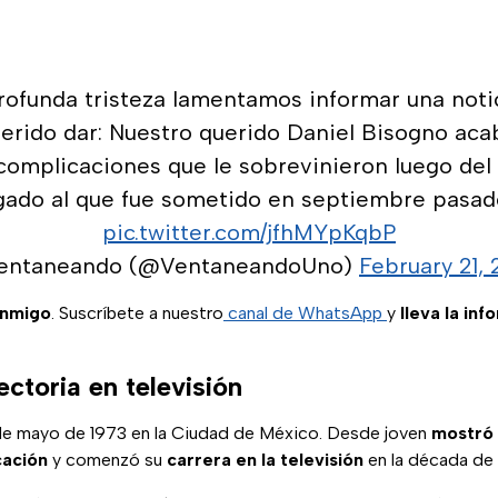
rofunda tristeza lamentamos informar una noti
rido dar: Nuestro querido Daniel Bisogno acab
complicaciones que le sobrevinieron luego del
gado al que fue sometido en septiembre pasad
pic.twitter.com/jfhMYpKqbP
entaneando (@VentaneandoUno)
February 21,
onmigo
. Suscríbete a nuestro
canal de WhatsApp
y
lleva la inf
ectoria en televisión
 de mayo de 1973 en la Ciudad de México. Desde joven
mostró 
cación
y comenzó su
carrera en la televisión
en la década de 