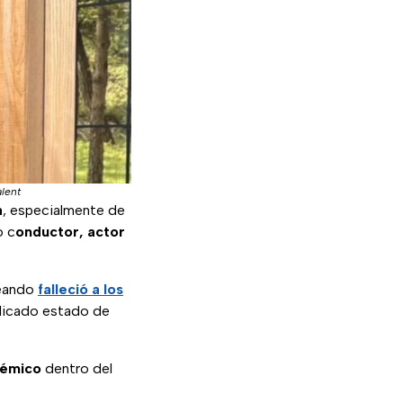
lent
a
, especialmente de
o c
onductor, actor
neando
falleció a los
licado estado de
lémico
dentro del