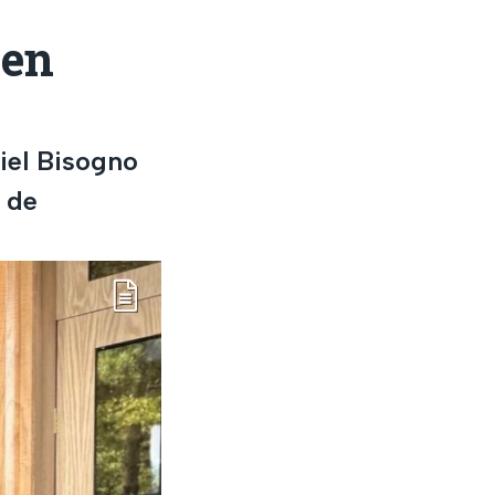
 en
iel Bisogno
o de