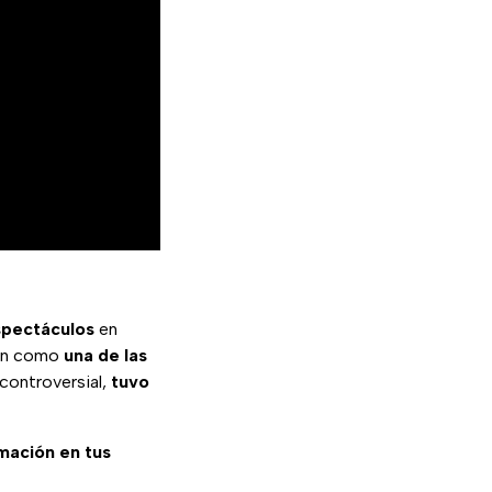
spectáculos
en
ron como
una de las
controversial,
tuvo
rmación en tus