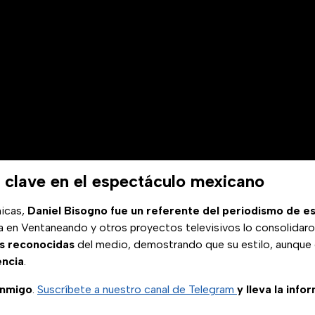
 clave en el espectáculo mexicano
micas,
Daniel Bisogno fue un referente del periodismo de e
a en Ventaneando y otros proyectos televisivos lo consolida
s reconocidas
del medio, demostrando que su estilo, aunque 
encia
.
onmigo
.
Suscríbete a nuestro canal de Telegram
y lleva la info