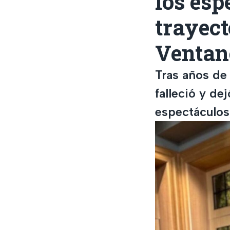
los esp
trayect
Ventan
Tras años de
falleció y de
espectáculos