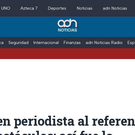
a UNO
Azteca 7
Deportes
Noticias
adn Noticias
ica
Seguridad
Internacional
Finanzas
adn Noticias Radio
Esp
en periodista al referen