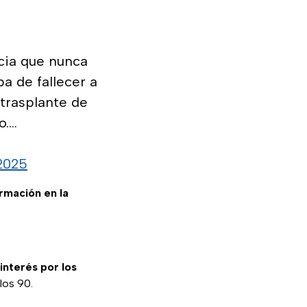
cia que nunca
a de fallecer a
 trasplante de
o.…
 2025
ormación en la
interés por los
los 90.