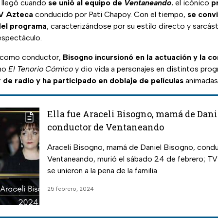
 llegó cuando
se unió al equipo de
Ventaneando
, el icónico
p
V Azteca
conducido por Pati Chapoy. Con el tiempo,
se convi
del programa
, caracterizándose por su estilo directo y sarcás
espectáculo.
 como conductor,
Bisogno incursionó en la actuación y la c
omo
El Tenorio Cómico
y dio vida a personajes en distintos pro
 de radio y ha participado en doblaje de películas
animadas
Ella fue Araceli Bisogno, mamá de Dani
conductor de Ventaneando
Araceli Bisogno, mamá de Daniel Bisogno, cond
Ventaneando, murió el sábado 24 de febrero; T
se unieron a la pena de la familia.
25 febrero, 2024