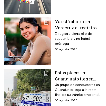
vehicular o recibirán
periodo este mes. Quien no
esta multa
cumpla con la revisión de
emisiones antes de que
acabe agosto pagará una
Ya está abierto en
sanción de miles de pesos.
Veracruz el registro
para becas de hasta
El registro cierra el 6 de
septiembre y no habrá
$3,000 pesos para
prórroga
estudiantes de todos
03 agosto, 2026
los niveles: fecha
límite y requisitos
para aplicar
Estas placas en
Guanajuato tienen
hasta el 31 de agosto
Un grupo de conductores en
Guanajuato llega a la recta
2026 para realizar la
final de su trámite ambiental
verificación
semestral. El descuido cuesta
03 agosto, 2026
vehicular o habrá
más de dos mil pesos y