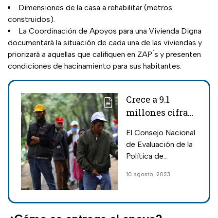
Dimensiones de la casa a rehabilitar (metros
construidos).
La Coordinación de Apoyos para una Vivienda Digna
documentará la situación de cada una de las viviendas y
priorizará a aquellas que califiquen en ZAP ́s y presenten
condiciones de hacinamiento para sus habitantes.
Crece a 9.1
millones cifra
de personas en
El Consejo Nacional
pobreza
de Evaluación de la
extrema en
Política de
México:
Desarrollo Social
10 agosto, 2023
Coneval
(Coneval) informó
que creció el
número de personas
en pobreza extrema