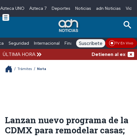
Azteca UNO
Azteca 7
Deportes
Noticias
adn Noticias
Video
Skip to main content
Suscríbete
ica
Seguridad
Internacional
Finanzas
adn Noticias Radio
Esp
TV En Vivo
ÚLTIMA HORA
Detienen al exgoberna
/
Trámites
/
Nota
Lanzan nuevo programa de la
CDMX para remodelar casas;