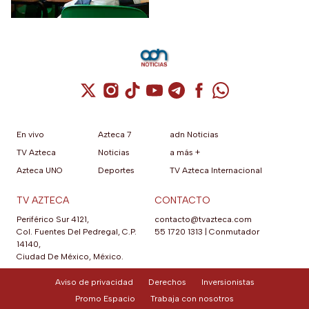
Cuenta de X / Twitter (se abre en una nuev
Cuenta de Instagram (se abre en una n
Cuenta de TikTok (se abre en una
Cuenta de YouTube (se abre 
Cuenta de Telegram (se a
Cuenta de Facebook 
Cuenta de Whats
En vivo
Azteca 7
adn Noticias
TV Azteca
Noticias
a más +
Azteca UNO
Deportes
TV Azteca Internacional
TV AZTECA
CONTACTO
Periférico Sur 4121,
contacto@tvazteca.com
Col. Fuentes Del Pedregal, C.P.
55 1720 1313
|
Conmutador
14140,
Ciudad De México, México.
Aviso de privacidad
Derechos
Inversionistas
Promo Espacio
Trabaja con nosotros