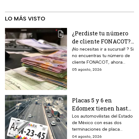
LO MÁS VISTO
¿Perdiste tu número
de cliente FONACOT?
Así puedes
¡No necesitas ir a sucursal! ? Si
no encuentras tu número de
recuperarlo y
cliente FONACOT, ahora
consultar tu crédito
puedes recuperarlo y
05 agosto, 2026
2026
consultar tu crédito
fácilmente.
Placas 5 y 6 en
Edomex tienen hasta
el 31 de agosto 2026
Los automovilistas del Estado
de México con esas dos
para realizar la
terminaciones de placa
verificación
enfrentan el cierre de su
04 agosto, 2026