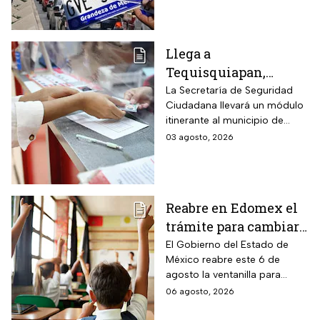
multas de más de
compromete la circulación
legal del vehículo.
$2,000
Llega a
Tequisquiapan,
Querétaro, unidad
La Secretaría de Seguridad
Ciudadana llevará un módulo
móvil de licencia de
itinerante al municipio de
conducir este martes
Tequisquiapan, en Querétaro,
03 agosto, 2026
4 de agosto: los cupos
para expedir permisos de
son limitados y estos
manejo con cupo restringido
a ochenta personas.
son los requisitos
Reabre en Edomex el
trámite para cambiar
de escuela a tus hijos
El Gobierno del Estado de
México reabre este 6 de
en preescolar,
agosto la ventanilla para
primaria o secundaria:
quienes buscan un cambio de
06 agosto, 2026
es gratis y esta es la
plantel o una inscripción
fecha límite
tardía a la educación básica.