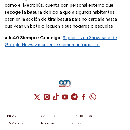
como el Metrobús, cuenta con personal externo que
recoge la basura
debido a que a algunos habitantes
caen en la acción de tirar basura para no cargarla hasta
que vean un bote o lleguen a sus hogares o escuelas.
adn40 Siempre Conmigo.
Síguenos en Showcase de
Google News y mantente siempre informado
.
Cuenta de X / Twitter (se abre en una nuev
Cuenta de Instagram (se abre en una n
Cuenta de TikTok (se abre en una
Cuenta de YouTube (se abre 
Cuenta de Telegram (se a
Cuenta de Facebook 
Cuenta de Whats
En vivo
Azteca 7
adn Noticias
TV Azteca
Noticias
a más +