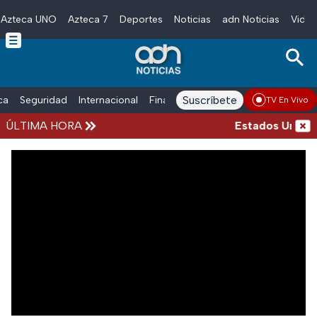
Azteca UNO
Azteca 7
Deportes
Noticias
adn Noticias
Video
Skip to main content
Suscríbete
ica
Seguridad
Internacional
Finanzas
adn Noticias Radio
Esp
TV En Vivo
ÚLTIMA HORA
Estados Unidos 