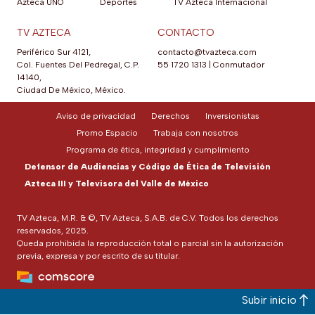
Azteca UNO
Deportes
TV Azteca Internacional
TV AZTECA
CONTACTO
Periférico Sur 4121,
contacto@tvazteca.com
Col. Fuentes Del Pedregal, C.P.
55 1720 1313
|
Conmutador
14140,
Ciudad De México, México.
Aviso de privacidad
Derechos
Inversionistas
Promo Espacio
Trabaja con nosotros
Programa de ética, integridad y cumplimiento
Defensor de Audiencias y Código de Ética de Televisión
Azteca III y Televisora del Valle de México
TV Azteca, M.R. & ©, TV Azteca, S.A.B. de C.V. Todos los derechos
reservados, 2025.
Queda prohibida la reproducción total o parcial sin la autorización
previa, expresa y por escrito de su titular.
Subir inicio