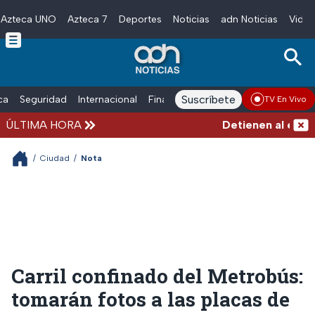
Azteca UNO
Azteca 7
Deportes
Noticias
adn Noticias
Video
Skip to main content
Suscríbete
ica
Seguridad
Internacional
Finanzas
adn Noticias Radio
Esp
TV En Vivo
ÚLTIMA HORA
Detienen al exgobe
/
Ciudad
/
Nota
Carril confinado del Metrobús:
tomarán fotos a las placas de