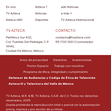
En vivo
Azteca 7
adn Noticias
TV Azteca
Noticias
a más +
Azteca UNO
Deportes
TV Azteca Internacional
TV AZTECA
CONTACTO
Periférico Sur 4121,
contacto@tvazteca.com
Col. Fuentes Del Pedregal, C.P.
55 1720 1313
|
Conmutador
14140,
Ciudad De México, México.
Aviso de privacidad
Derechos
Inversionistas
Promo Espacio
Trabaja con nosotros
Programa de ética, integridad y cumplimiento
Defensor de Audiencias y Código de Ética de Televisión
Azteca III y Televisora del Valle de México
TV Azteca, M.R. & ©, TV Azteca, S.A.B. de C.V. Todos los derechos
reservados, 2025.
Queda prohibida la reproducción total o parcial sin la autorización
previa, expresa y por escrito de su titular.