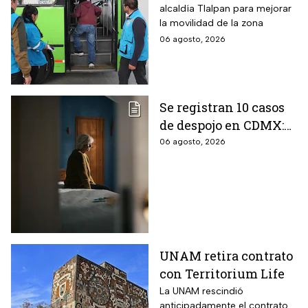
alcaldía Tlalpan para mejorar
del Metrobús
la movilidad de la zona
conectan?
06 agosto, 2026
Se registran 10 casos
de despojo en CDMX:
adultos mayores son
06 agosto, 2026
las principales
víctimas
UNAM retira contrato
con Territorium Life
La UNAM rescindió
anticipadamente el contrato