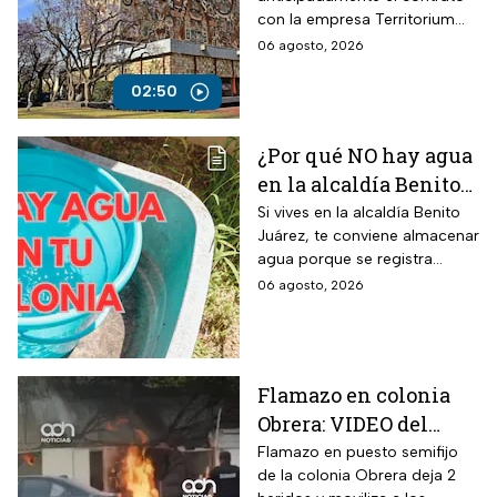
con la empresa Territorium
Life, encargada del examen
06 agosto, 2026
de ingreso a licenciatura.
02:50
¿Por qué NO hay agua
en la alcaldía Benito
Juárez? Lista de
Si vives en la alcaldía Benito
Juárez, te conviene almacenar
colonias afectadas
agua porque se registra
hasta el viernes
suspensión del suministro por
06 agosto, 2026
más de 48 horas.
Flamazo en colonia
Obrera: VIDEO del
siniestro en puesto
Flamazo en puesto semifijo
de la colonia Obrera deja 2
semifijo que dejó