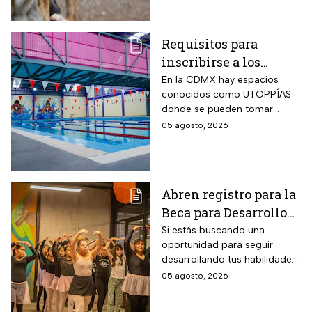
Requisitos para
inscribirse a los
talleres de la UTOPÍA
En la CDMX hay espacios
conocidos como UTOPPÍAS
Coyoacán
donde se pueden tomar
talleres y practicar deportes y
05 agosto, 2026
habrá uno nuevo en
Coyoacán.
Abren registro para la
Beca para Desarrollo
de Talento PILARES;
Si estás buscando una
oportunidad para seguir
requisitos para recibir
desarrollando tus habilidades
hasta 10 mil pesos
puedes registrarte para la
05 agosto, 2026
Beca para Desarrollo de
Talento de PILARES.