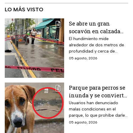
LO MÁS VISTO
Se abre un gran
socavón en calzada
Taxqueña tras paso de
El hundimiento mide
alrededor de dos metros de
Trolebús
profundidad y cerca de
cuatro metros de diámetro.
05 agosto, 2026
Parque para perros se
inunda y se convierte
en foco de infección;
Usuarios han denunciado
malas condiciones en el
el área canina está
parque, lo que prohíbe darle
inutilizable
un uso adecuado
05 agosto, 2026