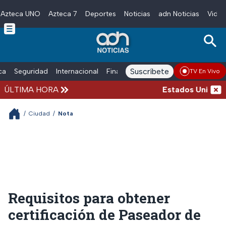
Azteca UNO
Azteca 7
Deportes
Noticias
adn Noticias
Video
Skip to main content
Suscríbete
ica
Seguridad
Internacional
Finanzas
adn Noticias Radio
Esp
TV En Vivo
ÚLTIMA HORA
Estados Unidos sus
/
Ciudad
/
Nota
Requisitos para obtener
certificación de Paseador de