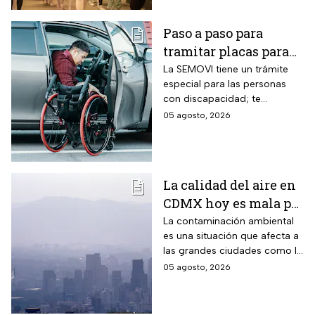
Paso a paso para
tramitar placas para
automovilistas con
La SEMOVI tiene un trámite
especial para las personas
discapacidad en
con discapacidad; te
CDMX durante 2026
contamos todo lo que
05 agosto, 2026
necesitas
La calidad del aire en
CDMX hoy es mala por
partículas PM10;
La contaminación ambiental
es una situación que afecta a
¿habrá Doble Hoy No
las grandes ciudades como la
Circula?
CDMX y cuando los niveles
05 agosto, 2026
son altos se debe activar la
Fase 1 de Contingencia
Ambiental.