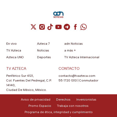
Cuenta de X / Twitter (se abre en una nuev
Cuenta de Instagram (se abre en una n
Cuenta de TikTok (se abre en una
Cuenta de YouTube (se abre 
Cuenta de Telegram (se a
Cuenta de Facebook 
Cuenta de Whats
En vivo
Azteca 7
adn Noticias
TV Azteca
Noticias
a más +
Azteca UNO
Deportes
TV Azteca Internacional
TV AZTECA
CONTACTO
Periférico Sur 4121,
contacto@tvazteca.com
Col. Fuentes Del Pedregal, C.P.
55 1720 1313
|
Conmutador
14140,
Ciudad De México, México.
Aviso de privacidad
Derechos
Inversionistas
Promo Espacio
Trabaja con nosotros
Programa de ética, integridad y cumplimiento