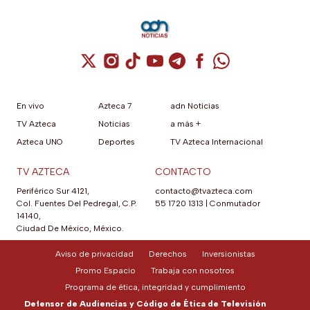
Cuenta de X / Twitter (se abre en una nuev
Cuenta de Instagram (se abre en una n
Cuenta de TikTok (se abre en una
Cuenta de YouTube (se abre 
Cuenta de Telegram (se a
Cuenta de Facebook 
Cuenta de Whats
En vivo
Azteca 7
adn Noticias
TV Azteca
Noticias
a más +
Azteca UNO
Deportes
TV Azteca Internacional
TV AZTECA
CONTACTO
Periférico Sur 4121,
contacto@tvazteca.com
Col. Fuentes Del Pedregal, C.P.
55 1720 1313
|
Conmutador
14140,
Ciudad De México, México.
Aviso de privacidad
Derechos
Inversionistas
Promo Espacio
Trabaja con nosotros
Programa de ética, integridad y cumplimiento
Defensor de Audiencias y Código de Ética de Televisión