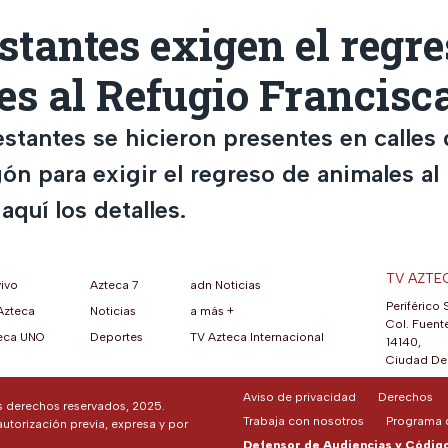
tantes exigen el regre
es al Refugio Francisc
stantes se hicieron presentes en calles d
ón para exigir el regreso de animales al
aquí los detalles.
TV AZTE
vivo
Azteca 7
adn Noticias
Periférico 
Azteca
Noticias
a más +
ueva pestaña)
na nueva pestaña)
una nueva pestaña)
re en una nueva pestaña)
se abre en una nueva pestaña)
ok (se abre en una nueva pestaña)
atsApp (se abre en una nueva pestaña)
Col. Fuente
eca UNO
Deportes
TV Azteca Internacional
14140,
Ciudad De 
Aviso de privacidad
Derechos
os derechos reservados, 2025.
Trabaja con nosotros
Programa d
autorización previa, expresa y por
Defensor de Audiencias y Código 