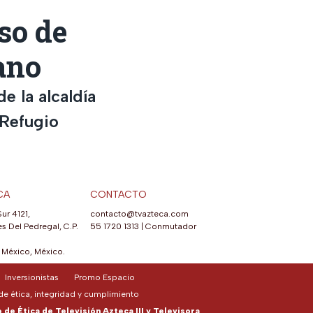
so de
ano
e la alcaldía
 Refugio
CA
CONTACTO
Sur 4121,
contacto@tvazteca.com
s Del Pedregal, C.P.
55 1720 1313
|
Conmutador
México, México.
Inversionistas
Promo Espacio
e ética, integridad y cumplimiento
de Ética de Televisión Azteca III y Televisora