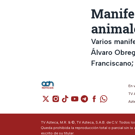
Manifes
animal
Varios manife
Álvaro Obreg
Franciscano; 
En 
TV 
Cuenta de X / Twitter (se abre en una n
Cuenta de Instagram (se abre en u
Cuenta de TikTok (se abre en 
Cuenta de YouTube (se ab
Cuenta de Telegram (
Cuenta de Facebo
Cuenta de Wh
Azt
TV Azteca, M.R. & ©, TV Azteca, S.A.B. de C.V. Todos l
Queda prohibida la reproducción total o parcial sin la 
escrito de su titular.