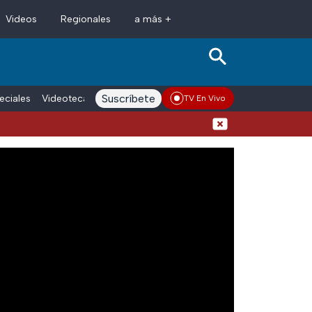
Videos
Regionales
a más +
Suscríbete
eciales
Videoteca
Conductores
Voces adn Noticias
Enlace La
TV En Vivo