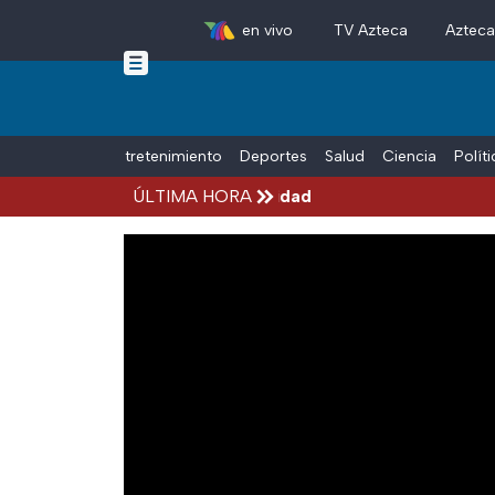
en vivo
TV Azteca
Aztec
Skip to main content
Tiempo Libre
Entretenimiento
Deportes
Salud
Ciencia
Polít
Michoacán por alerta de seguridad
ÚLTIMA HORA