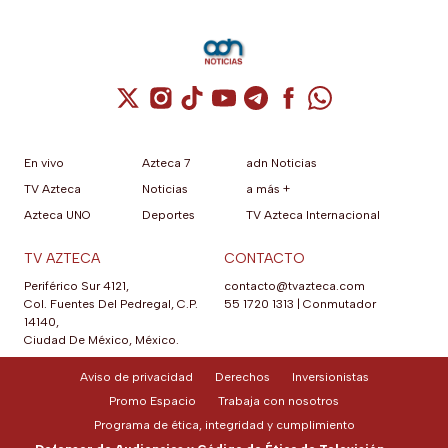
Cuenta de X / Twitter (se abre en una nuev
Cuenta de Instagram (se abre en una n
Cuenta de TikTok (se abre en una
Cuenta de YouTube (se abre 
Cuenta de Telegram (se a
Cuenta de Facebook 
Cuenta de Whats
En vivo
Azteca 7
adn Noticias
TV Azteca
Noticias
a más +
Azteca UNO
Deportes
TV Azteca Internacional
TV AZTECA
CONTACTO
Periférico Sur 4121,
contacto@tvazteca.com
Col. Fuentes Del Pedregal, C.P.
55 1720 1313
|
Conmutador
14140,
Ciudad De México, México.
Aviso de privacidad
Derechos
Inversionistas
Promo Espacio
Trabaja con nosotros
Programa de ética, integridad y cumplimiento