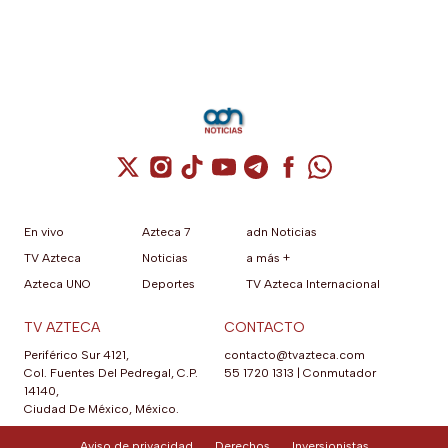
Cuenta de X / Twitter (se abre en una nuev
Cuenta de Instagram (se abre en una n
Cuenta de TikTok (se abre en una
Cuenta de YouTube (se abre 
Cuenta de Telegram (se a
Cuenta de Facebook 
Cuenta de Whats
En vivo
Azteca 7
adn Noticias
TV Azteca
Noticias
a más +
Azteca UNO
Deportes
TV Azteca Internacional
TV AZTECA
CONTACTO
Periférico Sur 4121,
contacto@tvazteca.com
Col. Fuentes Del Pedregal, C.P.
55 1720 1313
|
Conmutador
14140,
Ciudad De México, México.
Aviso de privacidad
Derechos
Inversionistas