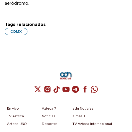
aeródromo.
Tags relacionados
CDMX
Cuenta de X / Twitter (se abre en una nuev
Cuenta de Instagram (se abre en una n
Cuenta de TikTok (se abre en una
Cuenta de YouTube (se abre 
Cuenta de Telegram (se a
Cuenta de Facebook 
Cuenta de Whats
En vivo
Azteca 7
adn Noticias
TV Azteca
Noticias
a más +
Azteca UNO
Deportes
TV Azteca Internacional