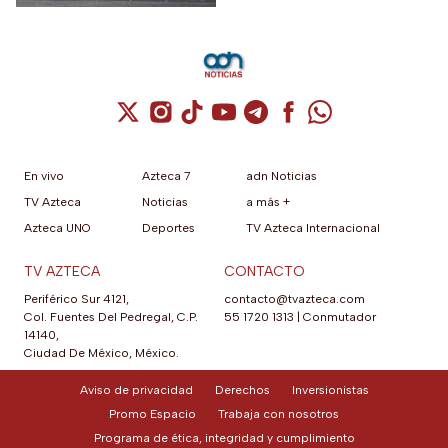
Cuenta de X / Twitter (se abre en una nuev
Cuenta de Instagram (se abre en una n
Cuenta de TikTok (se abre en una
Cuenta de YouTube (se abre 
Cuenta de Telegram (se a
Cuenta de Facebook 
Cuenta de Whats
En vivo
Azteca 7
adn Noticias
TV Azteca
Noticias
a más +
Azteca UNO
Deportes
TV Azteca Internacional
TV AZTECA
CONTACTO
Periférico Sur 4121,
contacto@tvazteca.com
Col. Fuentes Del Pedregal, C.P.
55 1720 1313
|
Conmutador
14140,
Ciudad De México, México.
Aviso de privacidad
Derechos
Inversionistas
Promo Espacio
Trabaja con nosotros
Programa de ética, integridad y cumplimiento