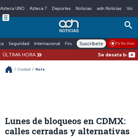
Azteca UNO
Azteca 7
Deportes
Noticias
adn Noticias
Video
Skip to main content
Suscríbete
ica
Seguridad
Internacional
Finanzas
adn Noticias Radio
Esp
TV En Vivo
ÚLTIMA HORA
Se desata balacera
/
Ciudad
/
Nota
Lunes de bloqueos en CDMX:
calles cerradas y alternativas