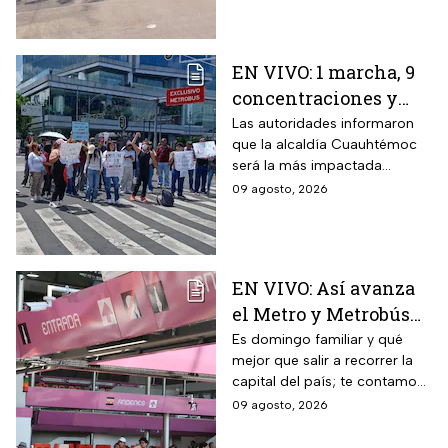
despojo; autoridades
investigan.
EN VIVO: 1 marcha, 9
concentraciones y
eventos en CDMX hoy
Las autoridades informaron
que la alcaldía Cuauhtémoc
domingo 9 de agosto
será la más impactada
durante este domingo; sigue
09 agosto, 2026
cómo va la CDMX durante
este 9 de agosto
EN VIVO: Así avanza
el Metro y Metrobús
CDMX hoy domingo 9
Es domingo familiar y qué
mejor que salir a recorrer la
de agosto
capital del país; te contamos
cómo van los principales
09 agosto, 2026
transportes públicos de la
CDMX este 9 de agosto