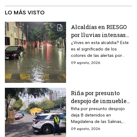
LO MÁS VISTO
Alcaldías en RIESGO
por lluvias intensas
en CDMX hoy 9 de
¿Vives en esta alcaldía? Este
es el significado de los
agosto: ¿dónde hay
colores de las alertas por
alerta y peligro de
lluvias en la capital mexicana.
09 agosto, 2026
inundaciones?
Riña por presunto
despojo de inmueble
en la GAM deja 8
Riña por presunto despojo
deja 8 detenidos en
detenidos
Magdalena de las Salinas,
GAM. Vecina denuncia intento
09 agosto, 2026
de cambiar cerraduras y