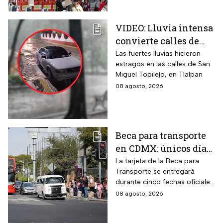
VIDEO: Lluvia intensa
convierte calles de
Tlalpan en ríos
Las fuertes lluvias hicieron
estragos en las calles de San
Miguel Topilejo, en Tlalpan
08 agosto, 2026
Beca para transporte
en CDMX: únicos días
para recoger la tarjeta
La tarjeta de la Beca para
Transporte se entregará
si te atrasaste
durante cinco fechas oficiales
en la CDMX; estos son los
08 agosto, 2026
requisitos