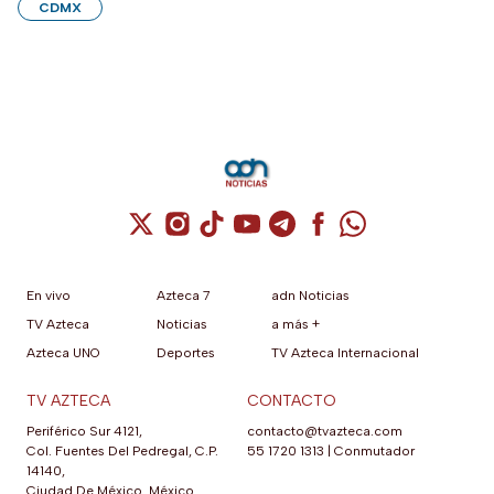
CDMX
Cuenta de X / Twitter (se abre en una nuev
Cuenta de Instagram (se abre en una n
Cuenta de TikTok (se abre en una
Cuenta de YouTube (se abre 
Cuenta de Telegram (se a
Cuenta de Facebook 
Cuenta de Whats
En vivo
Azteca 7
adn Noticias
TV Azteca
Noticias
a más +
Azteca UNO
Deportes
TV Azteca Internacional
TV AZTECA
CONTACTO
Periférico Sur 4121,
contacto@tvazteca.com
Col. Fuentes Del Pedregal, C.P.
55 1720 1313
|
Conmutador
14140,
Ciudad De México, México.