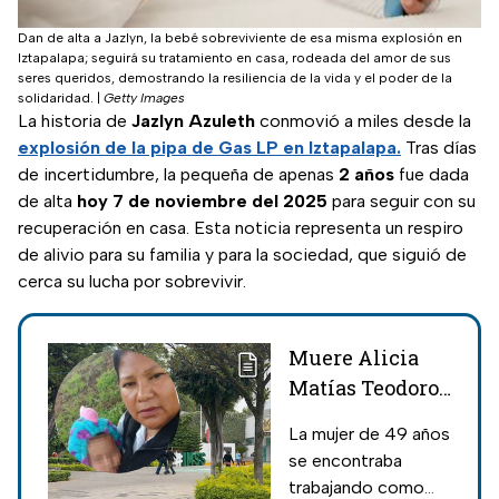
Dan de alta a Jazlyn, la bebé sobreviviente de esa misma explosión en
Iztapalapa; seguirá su tratamiento en casa, rodeada del amor de sus
seres queridos, demostrando la resiliencia de la vida y el poder de la
solidaridad.
|
Getty Images
La historia de
Jazlyn Azuleth
conmovió a miles desde la
explosión de la pipa de Gas LP en Iztapalapa.
Tras días
de incertidumbre, la pequeña de apenas
2 años
fue dada
de alta
hoy 7 de noviembre del 2025
para seguir con su
recuperación en casa. Esta noticia representa un respiro
de alivio para su familia y para la sociedad, que siguió de
cerca su lucha por sobrevivir.
Muere Alicia
Matías Teodoro,
la abuelita
La mujer de 49 años
heroína que
se encontraba
salvó a su nieta
trabajando como