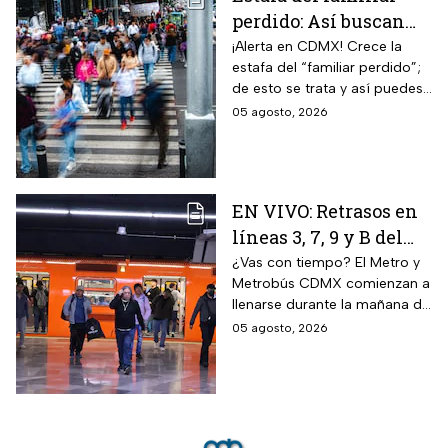
perdido: Así buscan
engancharte
¡Alerta en CDMX! Crece la
estafa del “familiar perdido”;
mientras caminas en
de esto se trata y así puedes
CDMX
proteger tu dinero y datos
05 agosto, 2026
personales.
EN VIVO: Retrasos en
líneas 3, 7, 9 y B del
Metro CDMX;
¿Vas con tiempo? El Metro y
Metrobús CDMX comienzan a
Metrobús sin
llenarse durante la mañana de
afectaciones hoy 5 de
este miércoles; te contamos
05 agosto, 2026
agosto
cómo avanzan los principales
transportes de la capital