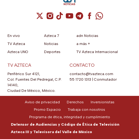
Cuenta de X / Twitter (se abre en una nuev
Cuenta de Instagram (se abre en una n
Cuenta de TikTok (se abre en una
Cuenta de YouTube (se abre 
Cuenta de Telegram (se a
Cuenta de Facebook 
Cuenta de Whats
En vivo
Azteca 7
adn Noticias
TV Azteca
Noticias
a más +
Azteca UNO
Deportes
TV Azteca Internacional
TV AZTECA
CONTACTO
Periférico Sur 4121,
contacto@tvazteca.com
Col. Fuentes Del Pedregal, C.P.
55 1720 1313
|
Conmutador
14140,
Ciudad De México, México.
Aviso de privacidad
Derechos
Inversionistas
Promo Espacio
Trabaja con nosotros
Programa de ética, integridad y cumplimiento
Defensor de Audiencias y Código de Ética de Televisión
Azteca III y Televisora del Valle de México