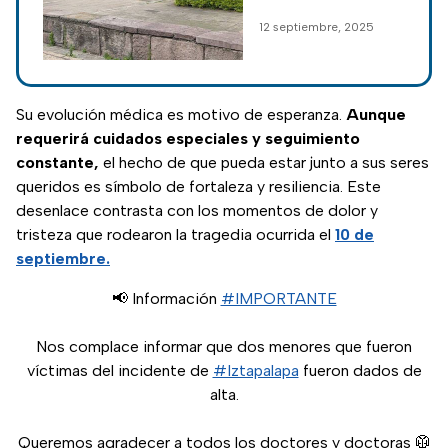
de la explosión
checadora y
12 septiembre, 2025
en Iztapalapa
despachadora en el
paradero de Santa
Martha cuando fue
la explosión de la
Su evolución médica es motivo de esperanza.
Aunque
pipa.
requerirá cuidados especiales y seguimiento
constante,
el hecho de que pueda estar junto a sus seres
queridos es símbolo de fortaleza y resiliencia. Este
desenlace contrasta con los momentos de dolor y
tristeza que rodearon la tragedia ocurrida el
10 de
septiembre.
📢 Información
#IMPORTANTE
Nos complace informar que dos menores que fueron
víctimas del incidente de
#Iztapalapa
fueron dados de
alta.
Queremos agradecer a todos los doctores y doctoras 🥼