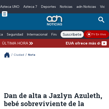
Azteca UNO
Azteca 7
Deportes
Noticias
adn Noticias
Video
Skip to main content
Suscríbete
ica
Seguridad
Internacional
Finanzas
adn Noticias Radio
Esp
TV En Vivo
ÚLTIMA HORA
EUA ofrece más de 100 mil
/
Ciudad
/
Nota
Dan de alta a Jazlyn Azuleth,
bebé sobreviviente de la