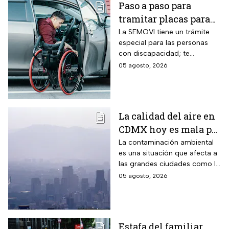
Paso a paso para
tramitar placas para
automovilistas con
La SEMOVI tiene un trámite
especial para las personas
discapacidad en
con discapacidad; te
CDMX durante 2026
contamos todo lo que
05 agosto, 2026
necesitas
La calidad del aire en
CDMX hoy es mala por
partículas PM10;
La contaminación ambiental
es una situación que afecta a
¿habrá Doble Hoy No
las grandes ciudades como la
Circula?
CDMX y cuando los niveles
05 agosto, 2026
son altos se debe activar la
Fase 1 de Contingencia
Ambiental.
Estafa del familiar