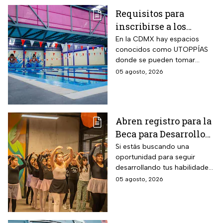
Requisitos para
inscribirse a los
talleres de la UTOPÍA
En la CDMX hay espacios
conocidos como UTOPPÍAS
Coyoacán
donde se pueden tomar
talleres y practicar deportes y
05 agosto, 2026
habrá uno nuevo en
Coyoacán.
Abren registro para la
Beca para Desarrollo
de Talento PILARES;
Si estás buscando una
oportunidad para seguir
requisitos para recibir
desarrollando tus habilidades
hasta 10 mil pesos
puedes registrarte para la
05 agosto, 2026
Beca para Desarrollo de
Talento de PILARES.