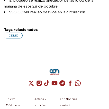
El bloqueo se realizó alrededor de las 10:00 de la
mañana de este 28 de octubre
SSC CDMX realizó desvíos en la circulación
Tags relacionados
CDMX
Cuenta de X / Twitter (se abre en una nuev
Cuenta de Instagram (se abre en una n
Cuenta de TikTok (se abre en una
Cuenta de YouTube (se abre 
Cuenta de Telegram (se a
Cuenta de Facebook 
Cuenta de Whats
En vivo
Azteca 7
adn Noticias
TV Azteca
Noticias
a más +