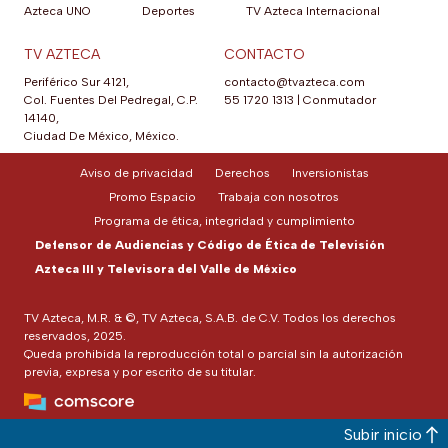
Azteca UNO
Deportes
TV Azteca Internacional
TV AZTECA
CONTACTO
Periférico Sur 4121,
contacto@tvazteca.com
Col. Fuentes Del Pedregal, C.P.
55 1720 1313
|
Conmutador
14140,
Ciudad De México, México.
Aviso de privacidad
Derechos
Inversionistas
Promo Espacio
Trabaja con nosotros
Programa de ética, integridad y cumplimiento
Defensor de Audiencias y Código de Ética de Televisión
Azteca III y Televisora del Valle de México
TV Azteca, M.R. & ©, TV Azteca, S.A.B. de C.V. Todos los derechos
reservados, 2025.
Queda prohibida la reproducción total o parcial sin la autorización
previa, expresa y por escrito de su titular.
Subir inicio