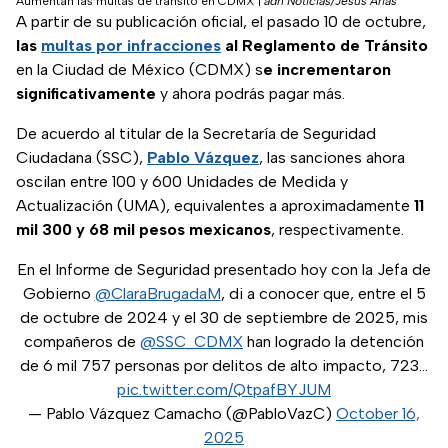
Aumentan las multas de tránsito en CDMX
|
adn Noticias/Jesús Arias
A partir de su publicación oficial, el pasado 10 de octubre,
las
multas por infracciones
al Reglamento de Tránsito
en la Ciudad de México (CDMX) s
e incrementaron
significativamente
y ahora podrás pagar más.
De acuerdo al titular de la Secretaría de Seguridad
Ciudadana (SSC),
Pablo Vázquez
, las sanciones ahora
oscilan entre 100 y 600 Unidades de Medida y
Actualización (UMA), equivalentes a aproximadamente
11
mil 300 y 68 mil pesos mexicanos
, respectivamente.
En el Informe de Seguridad presentado hoy con la Jefa de
Gobierno
@ClaraBrugadaM
, di a conocer que, entre el 5
de octubre de 2024 y el 30 de septiembre de 2025, mis
compañeros de
@SSC_CDMX
han logrado la detención
de 6 mil 757 personas por delitos de alto impacto, 723…
pic.twitter.com/QtpafBYJUM
— Pablo Vázquez Camacho (@PabloVazC)
October 16,
2025