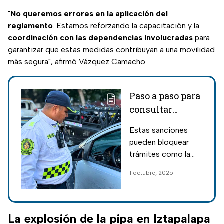
"
No queremos errores en la aplicación del
reglamento
. Estamos reforzando la capacitación y la
coordinación con las dependencias involucradas
para
garantizar que estas medidas contribuyan a una movilidad
más segura", afirmó Vázquez Camacho.
Paso a paso para
consultar
multas de
Estas sanciones
tránsito en
pueden bloquear
línea y poder
trámites como la
verificar tu auto
verificación,
1 octubre, 2025
renovación de
placas o licencias.
Aprende a
consultarlas y
La explosión de la pipa en Iztapalapa