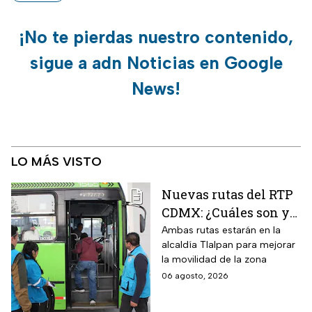
¡No te pierdas nuestro contenido,
sigue a adn Noticias en Google
News!
LO MÁS VISTO
Nuevas rutas del RTP
CDMX: ¿Cuáles son y
con qué estaciones
Ambas rutas estarán en la
alcaldía Tlalpan para mejorar
del Metrobús
la movilidad de la zona
conectan?
06 agosto, 2026