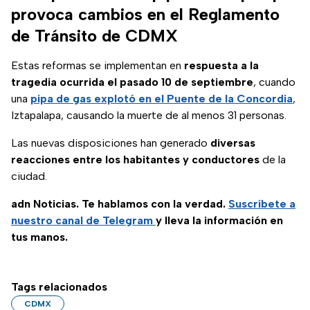
pagarlas a tiempo
provoca cambios en el Reglamento
en CDMX y
de Tránsito de CDMX
Edomex.
Estas reformas se implementan en
respuesta a la
tragedia ocurrida el pasado 10 de septiembre
, cuando
una
pipa de gas explotó en el Puente de la Concordia
,
Iztapalapa, causando la muerte de al menos 31 personas.
Las nuevas disposiciones han generado
diversas
reacciones entre los habitantes y conductores
de la
ciudad.
adn Noticias. Te hablamos con la verdad.
Suscríbete a
nuestro canal de Telegram
y lleva la información en
tus manos.
Tags relacionados
CDMX