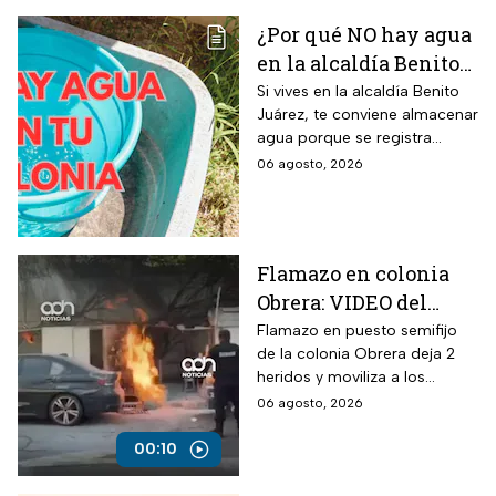
¿Por qué NO hay agua
en la alcaldía Benito
Juárez? Lista de
Si vives en la alcaldía Benito
Juárez, te conviene almacenar
colonias afectadas
agua porque se registra
hasta el viernes
suspensión del suministro por
06 agosto, 2026
más de 48 horas.
Flamazo en colonia
Obrera: VIDEO del
siniestro en puesto
Flamazo en puesto semifijo
de la colonia Obrera deja 2
semifijo que dejó
heridos y moviliza a los
heridos
servicios de emergencia en
06 agosto, 2026
Isabel la Católica y
Chimalpopoca.
00:10