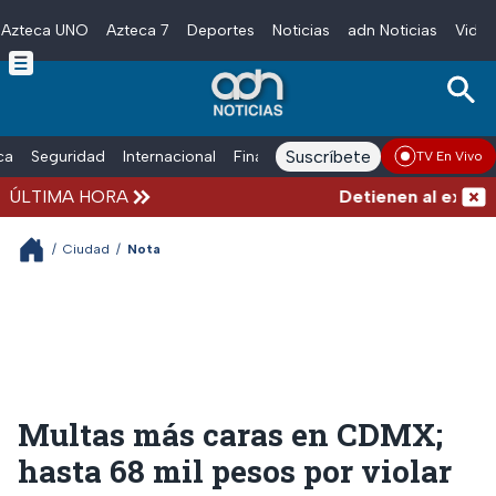
Azteca UNO
Azteca 7
Deportes
Noticias
adn Noticias
Video
Skip to main content
Suscríbete
ica
Seguridad
Internacional
Finanzas
adn Noticias Radio
Esp
TV En Vivo
ÚLTIMA HORA
Detienen al exgobern
/
Ciudad
/
Nota
Multas más caras en CDMX;
hasta 68 mil pesos por violar