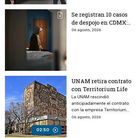
Se registran 10 casos
de despojo en CDMX:
adultos mayores son
06 agosto, 2026
las principales
víctimas
UNAM retira contrato
con Territorium Life
La UNAM rescindió
anticipadamente el contrato
con la empresa Territorium
Life, encargada del examen
06 agosto, 2026
de ingreso a licenciatura.
02:50