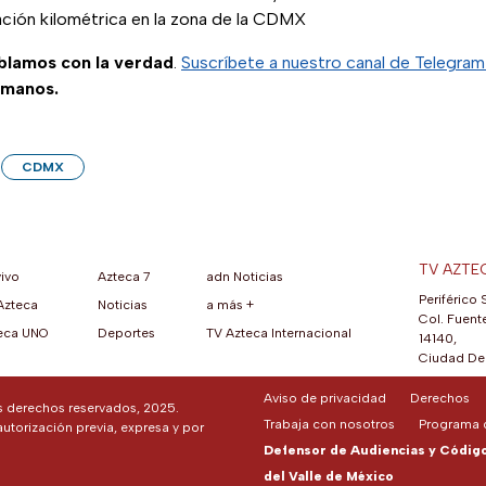
ación kilométrica en la zona de la CDMX
ablamos con la verdad
.
Suscríbete a nuestro canal de Telegra
 manos.
CDMX
TV AZTE
vivo
Azteca 7
adn Noticias
Periférico 
Azteca
Noticias
a más +
ueva pestaña)
na nueva pestaña)
una nueva pestaña)
re en una nueva pestaña)
se abre en una nueva pestaña)
ok (se abre en una nueva pestaña)
atsApp (se abre en una nueva pestaña)
Col. Fuente
eca UNO
Deportes
TV Azteca Internacional
14140,
Ciudad De 
Aviso de privacidad
Derechos
os derechos reservados, 2025.
Trabaja con nosotros
Programa d
autorización previa, expresa y por
Defensor de Audiencias y Código 
del Valle de México