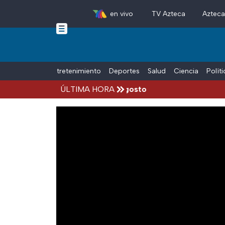
en vivo
TV Azteca
Aztec
Skip to main content
Tiempo Libre
Entretenimiento
Deportes
Salud
Ciencia
Polít
ccidentes hoy viernes 7 de agosto
ÚLTIMA HORA