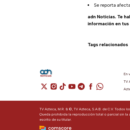
Se reporta afect
adn Noticias. Te h
información en tus
Tags relacionados
En 
TV 
Cuenta de X / Twitter (se abre en una n
Cuenta de Instagram (se abre en u
Cuenta de TikTok (se abre en 
Cuenta de YouTube (se ab
Cuenta de Telegram (
Cuenta de Facebo
Cuenta de Wh
Azt
TV Azteca, M.R. & ©, TV Azteca, S.A.B. de C.V. Todos l
Queda prohibida la reproducción total o parcial sin la 
escrito de su titular.