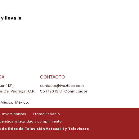
m
y lleva la
CA
CONTACTO
Sur 4121,
contacto@tvazteca.com
s Del Pedregal, C.P.
55 1720 1313
|
Conmutador
México, México.
Inversionistas
Promo Espacio
e ética, integridad y cumplimiento
de Ética de Televisión Azteca III y Televisora