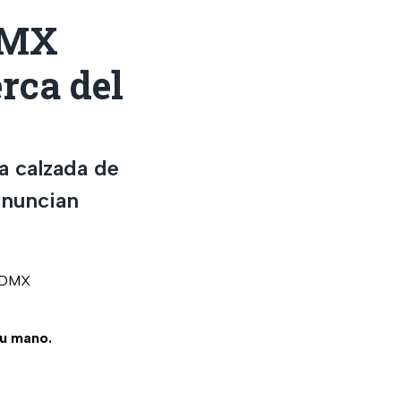
CDMX
rca del
a calzada de
enuncian
 CDMX
tu mano.