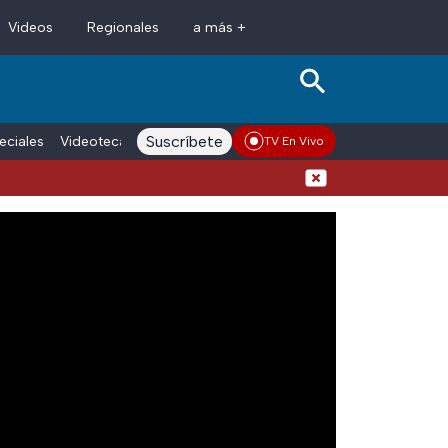
Videos
Regionales
a más +
Suscríbete
eciales
Videoteca
Conductores
Voces adn Noticias
Enlace La
TV En Vivo