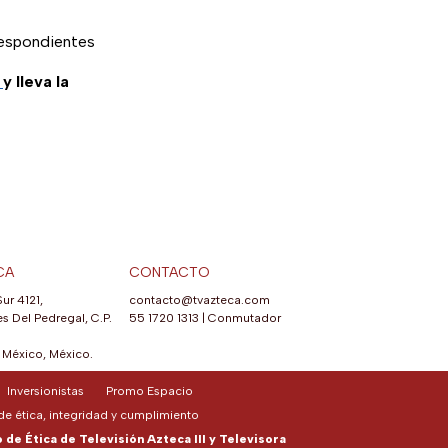
rrespondientes
m
y lleva la
CA
CONTACTO
Sur 4121,
contacto@tvazteca.com
s Del Pedregal, C.P.
55 1720 1313
|
Conmutador
México, México.
Inversionistas
Promo Espacio
e ética, integridad y cumplimiento
de Ética de Televisión Azteca III y Televisora