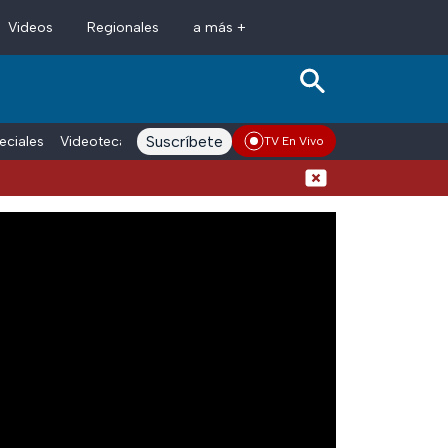
Videos
Regionales
a más +
Suscríbete
eciales
Videoteca
Conductores
Voces adn Noticias
Enlace La
TV En Vivo