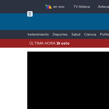
en vivo
TV Azteca
Aztec
Skip to main content
Tiempo Libre
Entretenimiento
Deportes
Salud
Ciencia
Polít
cidentes hoy viernes 7 de agosto
ÚLTIMA HORA