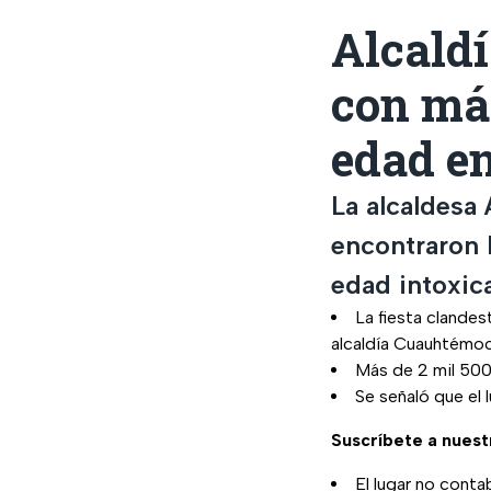
Alcald
con má
edad en
La alcaldesa 
encontraron 
edad intoxic
La fiesta clandes
alcaldía Cuauhtémo
Más de 2 mil 500
Se señaló que el 
Suscríbete a nuest
El lugar no cont