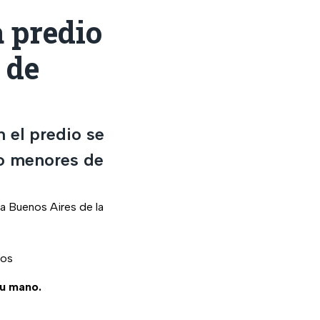
 predio
 de
n el predio se
mo menores de
ia Buenos Aires de la
sos
tu mano.