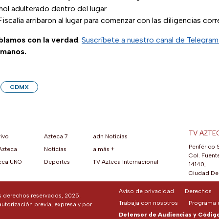
ol adulterado dentro del lugar
iscalía arribaron al lugar para comenzar con las diligencias co
ablamos con la verdad
.
Suscríbete a nuestro canal de Telegra
 manos.
CDMX
TV AZTE
vivo
Azteca 7
adn Noticias
Periférico 
Azteca
Noticias
a más +
ueva pestaña)
na nueva pestaña)
una nueva pestaña)
re en una nueva pestaña)
se abre en una nueva pestaña)
ok (se abre en una nueva pestaña)
atsApp (se abre en una nueva pestaña)
Col. Fuente
eca UNO
Deportes
TV Azteca Internacional
14140,
Ciudad De 
Aviso de privacidad
Derechos
os derechos reservados, 2025.
Trabaja con nosotros
Programa d
autorización previa, expresa y por
Defensor de Audiencias y Código 