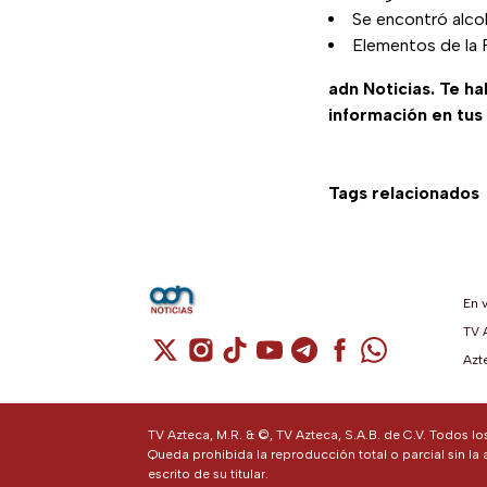
Se encontró alcoh
Elementos de la F
adn Noticias. Te h
información en tus
Tags relacionados
En 
TV 
Cuenta de X / Twitter (se abre en una n
Cuenta de Instagram (se abre en u
Cuenta de TikTok (se abre en 
Cuenta de YouTube (se ab
Cuenta de Telegram (
Cuenta de Facebo
Cuenta de Wh
Azt
TV Azteca, M.R. & ©, TV Azteca, S.A.B. de C.V. Todos l
Queda prohibida la reproducción total o parcial sin la 
escrito de su titular.