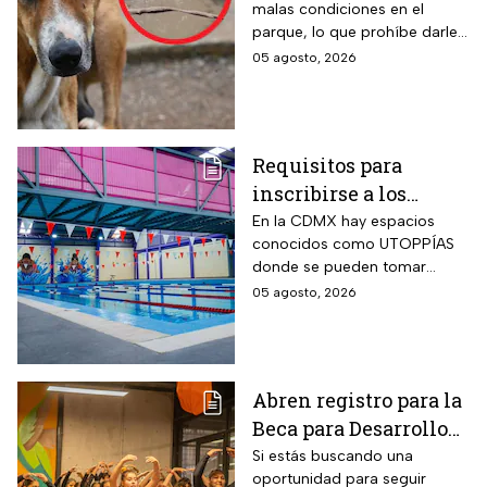
malas condiciones en el
el área canina está
parque, lo que prohíbe darle
inutilizable
un uso adecuado
05 agosto, 2026
Requisitos para
inscribirse a los
talleres de la UTOPÍA
En la CDMX hay espacios
conocidos como UTOPPÍAS
Coyoacán
donde se pueden tomar
talleres y practicar deportes y
05 agosto, 2026
habrá uno nuevo en
Coyoacán.
Abren registro para la
Beca para Desarrollo
de Talento PILARES;
Si estás buscando una
oportunidad para seguir
requisitos para recibir