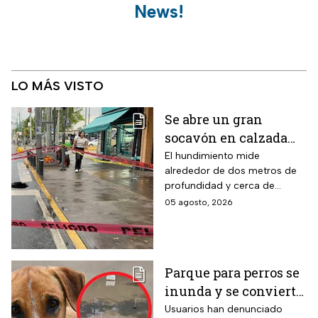
News!
LO MÁS VISTO
Se abre un gran
socavón en calzada
Taxqueña tras paso de
El hundimiento mide
alrededor de dos metros de
Trolebús
profundidad y cerca de
cuatro metros de diámetro.
05 agosto, 2026
Parque para perros se
inunda y se convierte
en foco de infección;
Usuarios han denunciado