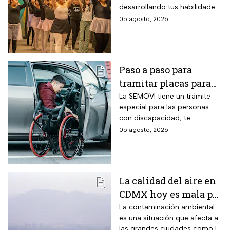
desarrollando tus habilidades
hasta 10 mil pesos
puedes registrarte para la
05 agosto, 2026
Beca para Desarrollo de
Talento de PILARES.
Paso a paso para
tramitar placas para
automovilistas con
La SEMOVI tiene un trámite
especial para las personas
discapacidad en
con discapacidad; te
CDMX durante 2026
contamos todo lo que
05 agosto, 2026
necesitas
La calidad del aire en
CDMX hoy es mala por
partículas PM10;
La contaminación ambiental
es una situación que afecta a
¿habrá Doble Hoy No
las grandes ciudades como la