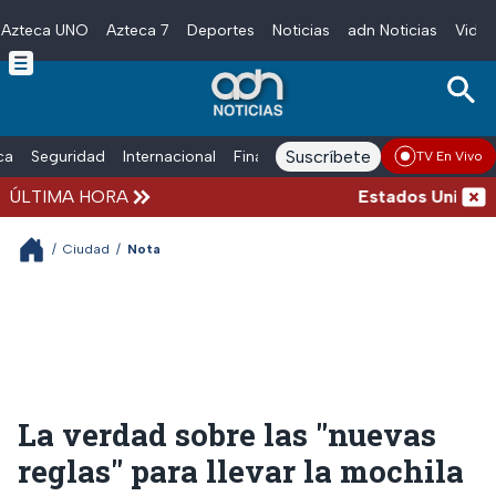
Azteca UNO
Azteca 7
Deportes
Noticias
adn Noticias
Video
Skip to main content
Suscríbete
ica
Seguridad
Internacional
Finanzas
adn Noticias Radio
Esp
TV En Vivo
ÚLTIMA HORA
Estados Unidos sus
/
Ciudad
/
Nota
La verdad sobre las "nuevas
reglas" para llevar la mochila