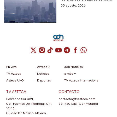
Circula?
CDMX y cuando los niveles
05 agosto, 2026
son altos se debe activar la
Fase 1 de Contingencia
Ambiental.
Cuenta de X / Twitter (se abre en una nuev
Cuenta de Instagram (se abre en una n
Cuenta de TikTok (se abre en una
Cuenta de YouTube (se abre 
Cuenta de Telegram (se a
Cuenta de Facebook 
Cuenta de Whats
En vivo
Azteca 7
adn Noticias
TV Azteca
Noticias
a más +
Azteca UNO
Deportes
TV Azteca Internacional
TV AZTECA
CONTACTO
Periférico Sur 4121,
contacto@tvazteca.com
Col. Fuentes Del Pedregal, C.P.
55 1720 1313
|
Conmutador
14140,
Ciudad De México, México.