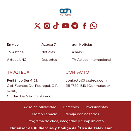
Cuenta de X / Twitter (se abre en una nuev
Cuenta de Instagram (se abre en una n
Cuenta de TikTok (se abre en una
Cuenta de YouTube (se abre 
Cuenta de Telegram (se a
Cuenta de Facebook 
Cuenta de Whats
En vivo
Azteca 7
adn Noticias
TV Azteca
Noticias
a más +
Azteca UNO
Deportes
TV Azteca Internacional
TV AZTECA
CONTACTO
Periférico Sur 4121,
contacto@tvazteca.com
Col. Fuentes Del Pedregal, C.P.
55 1720 1313
|
Conmutador
14140,
Ciudad De México, México.
Aviso de privacidad
Derechos
Inversionistas
Promo Espacio
Trabaja con nosotros
Programa de ética, integridad y cumplimiento
Defensor de Audiencias y Código de Ética de Televisión