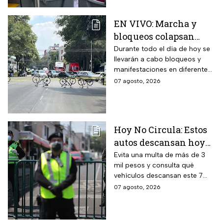
EN VIVO: Marcha y
bloqueos colapsan
calles por cierres en
Durante todo el día de hoy se
llevarán a cabo bloqueos y
CDMX hoy
manifestaciones en diferentes
zonas de la CDMX por lo que
07 agosto, 2026
se recomienda a los
automovilistas tomar
previsiones para evitar el
tráfico.
Hoy No Circula: Estos
autos descansan hoy
viernes 7 de agosto en
Evita una multa de más de 3
mil pesos y consulta qué
CDMX y EDOMEX
vehículos descansan este 7
de agosto, los horarios del
07 agosto, 2026
programa y quiénes están
exentos en la CDMX y el
Estado de México.