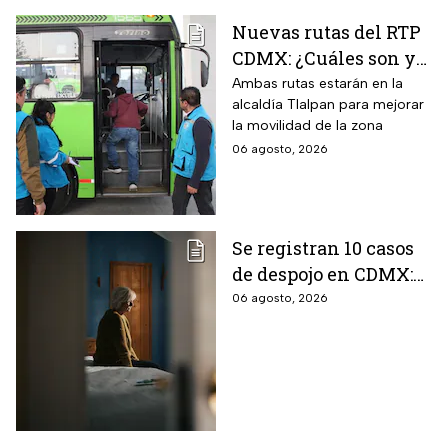
Nuevas rutas del RTP
CDMX: ¿Cuáles son y
con qué estaciones
Ambas rutas estarán en la
alcaldía Tlalpan para mejorar
del Metrobús
la movilidad de la zona
conectan?
06 agosto, 2026
Se registran 10 casos
de despojo en CDMX:
adultos mayores son
06 agosto, 2026
las principales
víctimas