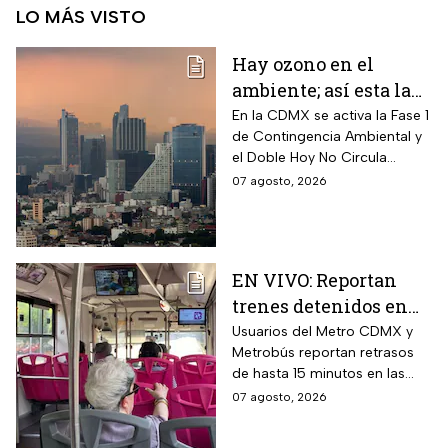
LO MÁS VISTO
Hay ozono en el
ambiente; así esta la
calidad del aire en
En la CDMX se activa la Fase 1
de Contingencia Ambiental y
CDMX hoy
el Doble Hoy No Circula
cuando hay altos índices de
07 agosto, 2026
contaminación.
EN VIVO: Reportan
trenes detenidos en
líneas del Metro
Usuarios del Metro CDMX y
Metrobús reportan retrasos
CDMX hoy 7 de agosto;
de hasta 15 minutos en las
Metrobús restablece
líneas
07 agosto, 2026
servicio