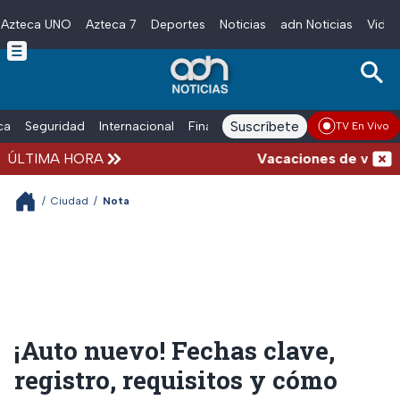
Azteca UNO
Azteca 7
Deportes
Noticias
adn Noticias
Video
Skip to main content
Suscríbete
ica
Seguridad
Internacional
Finanzas
adn Noticias Radio
Esp
TV En Vivo
ÚLTIMA HORA
Vacaciones de verano com
/
Ciudad
/
Nota
¡Auto nuevo! Fechas clave,
registro, requisitos y cómo