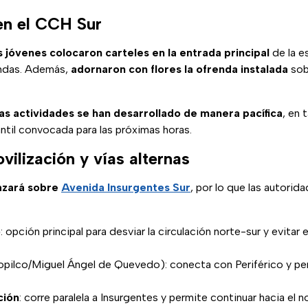
en el CCH Sur
s jóvenes colocaron carteles en la entrada principal
de la e
andas. Además,
adornaron con flores la ofrenda instalada
sobr
las actividades se han desarrollado de manera pacífica
, en 
ntil convocada para las próximas horas.
vilización y vías alternas
azará sobre
Avenida Insurgentes Sur
, por lo que las autori
o
: opción principal para desviar la circulación norte-sur y evita
opilco/Miguel Ángel de Quevedo): conecta con Periférico y per
ción
: corre paralela a Insurgentes y permite continuar hacia el no