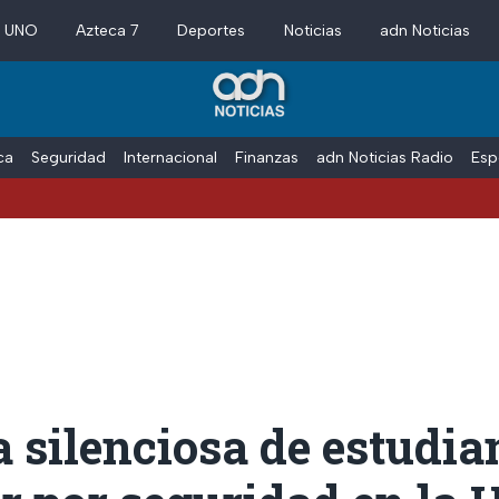
a UNO
Azteca 7
Deportes
Noticias
adn Noticias
ica
Seguridad
Internacional
Finanzas
adn Noticias Radio
Esp
silenciosa de estudia