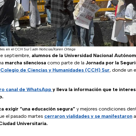
es en el CCH Sur
|
adn Noticias/Karen Ortega
de septiembre,
alumnos de la Universidad Nacional Autóno
una
marcha silenciosa
como parte de la
Jornada por la Seguri
l
Colegio de Ciencias y Humanidades (CCH) Sur
, donde un e
ro canal de WhatsApp
y lleva la información que te intere
o.
a exigir “una educación segura”
y mejores condiciones dentr
ue el pasado martes
cerraron vialidades y se manifestaron
a
Ciudad Universitaria.