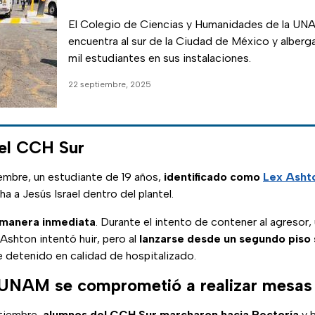
El Colegio de Ciencias y Humanidades de la UN
encuentra al sur de la Ciudad de México y alberga
mil estudiantes en sus instalaciones.
22 septiembre, 2025
 el CCH Sur
embre, un estudiante de 19 años,
identificado como
Lex Asht
a a Jesús Israel dentro del plantel.
 manera inmediata
. Durante el intento de contener al agresor,
Ashton intentó huir, pero al
lanzarse desde un segundo piso s
e detenido en calidad de hospitalizado.
 UNAM se comprometió a realizar mesas 
tiembre,
alumnos del CCH Sur marcharon hacia Rectoría
y 