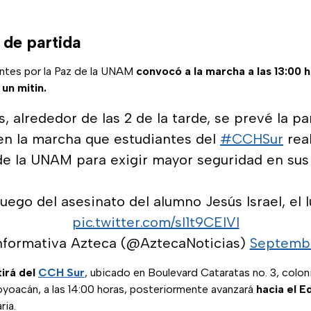
 de partida
antes por la Paz de la UNAM
convocó a la marcha a las 13:00 
 un mitin.
, alrededor de las 2 de la tarde, se prevé la pa
en la marcha que estudiantes del
#CCHSur
real
de la UNAM para exigir mayor seguridad en sus 
luego del asesinato del alumno Jesús Israel, el 
pic.twitter.com/sI1t9CEIVl
nformativa Azteca (@AztecaNoticias)
Septembe
tirá del
CCH Sur
, ubicado en Boulevard Cataratas no. 3, colon
oyoacán, a las 14:00 horas, posteriormente avanzará
hacia el E
ria.