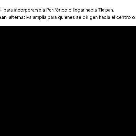
til para incorporarse a Periférico o llegar hacia Tlalpan.
pan
: alternativa amplia para quienes se dirigen hacia el centro o