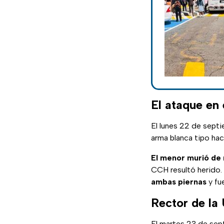
El ataque en
El lunes 22 de septi
arma blanca tipo hach
El menor murió de
CCH resultó herido. 
ambas piernas
y fu
Rector de la
El martes 23 de sep