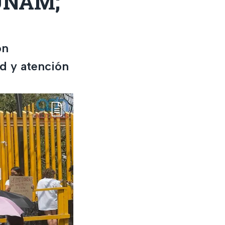
 UNAM;
on
d y atención