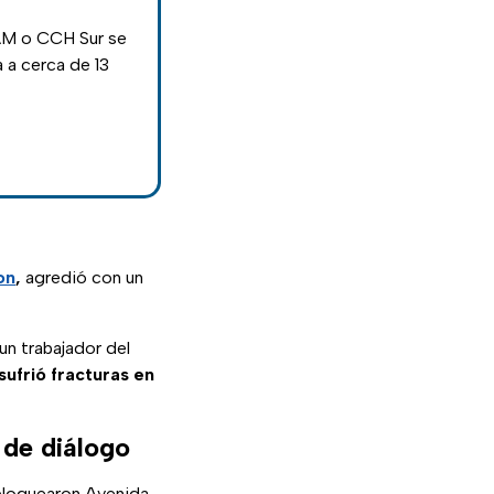
AM o CCH Sur se
 a cerca de 13
on
,
agredió con un
 un trabajador del
ufrió fracturas en
de diálogo
bloquearon Avenida