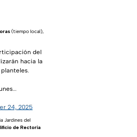
horas
(tiempo local),
rticipación del
izarán hacia la
planteles.
lunes…
r 24, 2025
ia Jardines del
dificio de Rectoría