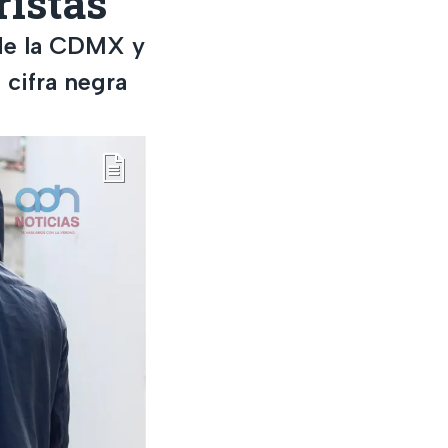
ristas
de la CDMX y
 cifra negra