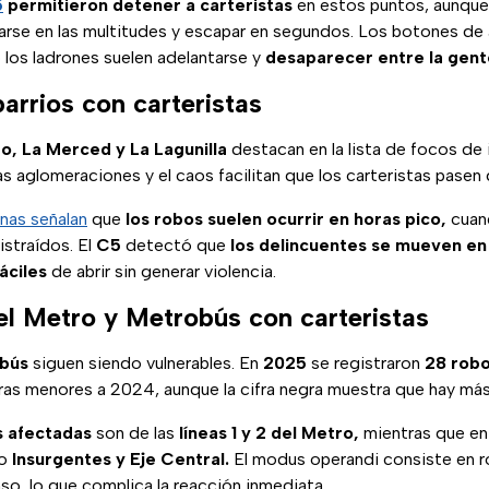
5
permitieron detener a carteristas
en estos puntos, aunque 
rse en las multitudes y escapar en segundos. Los botones de a
 los ladrones suelen adelantarse y
desaparecer entre la gent
arrios con carteristas
o, La Merced y La Lagunilla
destacan en la lista de focos de i
as aglomeraciones y el caos facilitan que los carteristas pasen
nas señalan
que
los robos suelen ocurrir en horas pico,
cuan
istraídos. El
C5
detectó que
los delincuentes se mueven en
áciles
de abrir sin generar violencia.
el Metro y Metrobús con carteristas
bús
siguen siendo vulnerables. En
2025
se registraron
28 rob
ras menores a 2024, aunque la cifra negra muestra que hay más
s afectadas
son de las
líneas 1 y 2 del Metro,
mientras que en
mo
Insurgentes y Eje Central.
El modus operandi consiste en ro
o, lo que complica la reacción inmediata.