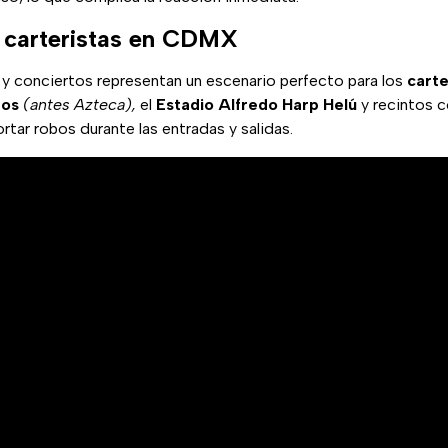
 carteristas en CDMX
y conciertos representan un escenario perfecto para los
carte
ros
(antes Azteca),
el
Estadio Alfredo Harp Helú
y recintos 
rtar robos durante las entradas y salidas.