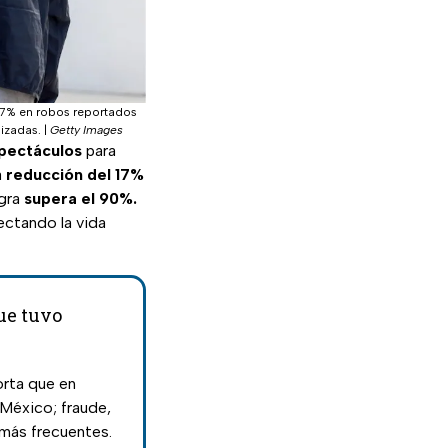
17% en robos reportados
izadas.
|
Getty Images
pectáculos
para
a
reducción del 17%
egra
supera el 90%.
fectando la vida
ue tuvo
rta que en
México; fraude,
 más frecuentes.