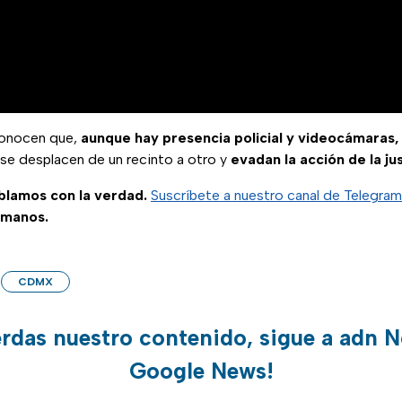
conocen que,
aunque hay presencia policial y videocámaras,
se desplacen de un recinto a otro y
evadan la acción de la jus
ablamos con la verdad.
Suscríbete a nuestro canal de Telegram
 manos.
CDMX
erdas nuestro contenido, sigue a adn N
Google News!