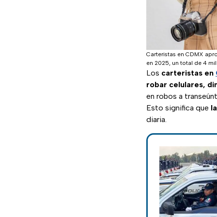
Carteristas en CDMX apro
en 2025, un total de 4 m
Los
carteristas en
robar celulares, d
en robos a transeún
Esto significa que
l
diaria.