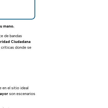
tu mano.
rte de bandas
uridad Ciudadana
s críticas donde se
en el sitio ideal
Mayor
son escenarios