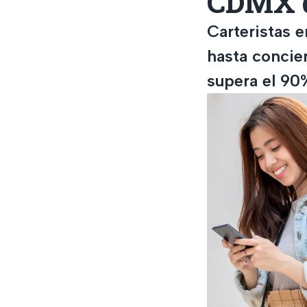
CDMX d
Carteristas 
hasta concier
supera el 90