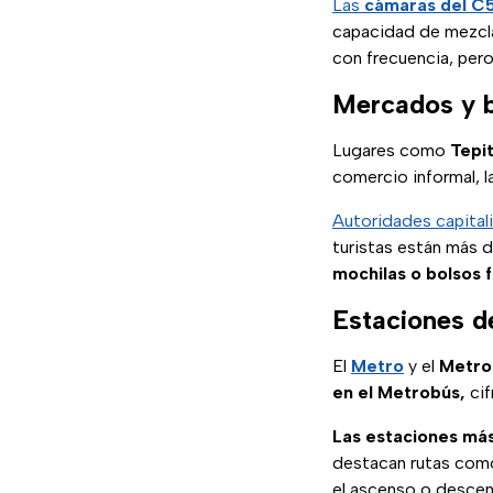
Las
cámaras del C
capacidad de mezcla
con frecuencia, pero
Mercados y b
Lugares como
Tepit
comercio informal, l
Autoridades capitali
turistas están más d
mochilas o bolsos f
Estaciones d
El
Metro
y el
Metro
en el Metrobús,
cif
Las estaciones má
destacan rutas co
el ascenso o descens