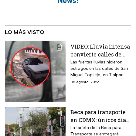
News!
LO MÁS VISTO
VIDEO: Lluvia intensa
convierte calles de
Tlalpan en ríos
Las fuertes lluvias hicieron
estragos en las calles de San
Miguel Topilejo, en Tlalpan
08 agosto, 2026
Beca para transporte
en CDMX: únicos días
para recoger la tarjeta
La tarjeta de la Beca para
Transporte se entregará
si te atrasaste