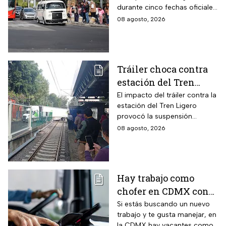
durante cinco fechas oficiales
en la CDMX; estos son los
08 agosto, 2026
requisitos
Tráiler choca contra
estación del Tren
Ligero en CDMX
El impacto del tráiler contra la
estación del Tren Ligero
provocó la suspensión
momentánea del servicio
08 agosto, 2026
Hay trabajo como
chofer en CDMX con
sueldo de 13 mil 500
Si estás buscando un nuevo
trabajo y te gusta manejar, en
pesos; requisitos para
la CDMX hay vacantes como