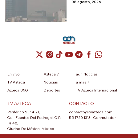
detectaron partículas
08 agosto, 2026
contaminantes en el
ambiente.
Cuenta de X / Twitter (se abre en una nuev
Cuenta de Instagram (se abre en una n
Cuenta de TikTok (se abre en una
Cuenta de YouTube (se abre 
Cuenta de Telegram (se a
Cuenta de Facebook 
Cuenta de Whats
En vivo
Azteca 7
adn Noticias
TV Azteca
Noticias
a más +
Azteca UNO
Deportes
TV Azteca Internacional
TV AZTECA
CONTACTO
Periférico Sur 4121,
contacto@tvazteca.com
Col. Fuentes Del Pedregal, C.P.
55 1720 1313
|
Conmutador
14140,
Ciudad De México, México.