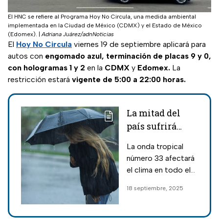
El HNC se refiere al Programa Hoy No Circula, una medida ambiental
implementada en la Ciudad de México (CDMX) y el Estado de México
(Edomex).
|
Adriana Juárez/adnNoticias
El
Hoy No Circula
viernes 19 de septiembre aplicará para
autos con
engomado azul, terminación de placas 9 y 0,
con hologramas 1 y 2
en la
CDMX
y
Edomex.
La
restricción estará
vigente de 5:00 a 22:00 horas.
La mitad del
país sufrirá
lluvias intensas
La onda tropical
este viernes 19
número 33 afectará
de septiembre y
el clima en todo el
hay alerta en
país, con lluvias de
18 septiembre, 2025
varios estados
hasta 150 mm que
aumentarán el nivel
de las olas en la