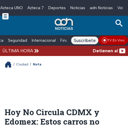
Azteca UNO
Azteca 7
Deportes
Noticias
adn Noticias
Video
Skip to main content
Suscríbete
ica
Seguridad
Internacional
Finanzas
adn Noticias Radio
Esp
TV En Vivo
ÚLTIMA HORA
Detienen al hombre
/
Ciudad
/
Nota
Hoy No Circula CDMX y
Edomex: Estos carros no