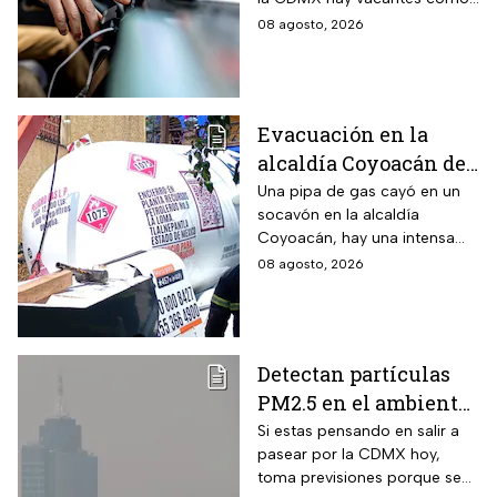
aplicar
chofer y aquí te decimos
08 agosto, 2026
cuáles son los requisitos y
cómo puedes aplicar.
Evacuación en la
alcaldía Coyoacán de
CDMX tras caída de
Una pipa de gas cayó en un
socavón en la alcaldía
una pipa en un
Coyoacán, hay una intensa
socavón
movilización de servicios de
08 agosto, 2026
emergencia en al zona.
Detectan partículas
PM2.5 en el ambiente;
así esta la calidad del
Si estas pensando en salir a
pasear por la CDMX hoy,
aire hoy en la CDMX
toma previsiones porque se