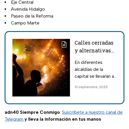
Eje Central
Avenida Hidalgo
Paseo de la Reforma
Campo Marte
Calles cerradas
y alternativas
viales por
En diferentes
Fiestas Patrias
alcaldías de la
en CDMX
capital se llevarán a
cabo conciertos,
13 septiembre, 2025
alumbrado y ferias
para que todas las
personas disfruten
de la
adn40 Siempre Conmigo
.
Suscríbete a nuestro canal de
conmemoración de
Telegram
y lleva la información en tus manos
la Independencia.