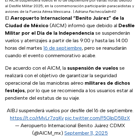
El AICM suspenderá vuelos el 16 de septiembre por varias horas debido
al Desfile Militar 2025; en la conmemoración participarán paracaidistas y
aviones de la Fuerza Aérea Mexicana .
|
Adriana Pacheco/adn40
El
Aeropuerto Internacional “Benito Juárez” de la
Ciudad de México
(AICM) informó que debido al
Desfile
Militar por el Día de la Independencia
se suspenderán
vuelos y aterrizajes a partir de las 9:00 y hasta las 14:00
horas del martes
16 de septiembre
, pero se reanudarán
cuando el evento conmemorativo acabe.
De acuerdo con el AICM, la
suspensión de vuelos
se
realizará con el objetivo de garantizar la seguridad
operacional de las maniobras aéreo
militares de dichos
festejos
, por lo que se recomienda a los usuarios estar al
pendiente del estatus de su viaje.
AIBJ suspenderá vuelos por desfile del 16 de septiembre.
https://t.co/rMvLr7zgKv
pic.twitter.com/f5GlpD58zX
— Aeropuerto Internacional Benito Juárez CDMX
(@AICM_mx)
September 11, 2025