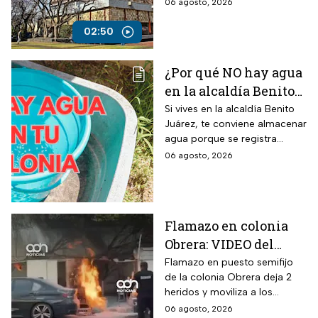
Life, encargada del examen
06 agosto, 2026
de ingreso a licenciatura.
02:50
¿Por qué NO hay agua
en la alcaldía Benito
Juárez? Lista de
Si vives en la alcaldía Benito
Juárez, te conviene almacenar
colonias afectadas
agua porque se registra
hasta el viernes
suspensión del suministro por
06 agosto, 2026
más de 48 horas.
Flamazo en colonia
Obrera: VIDEO del
siniestro en puesto
Flamazo en puesto semifijo
de la colonia Obrera deja 2
semifijo que dejó
heridos y moviliza a los
heridos
servicios de emergencia en
06 agosto, 2026