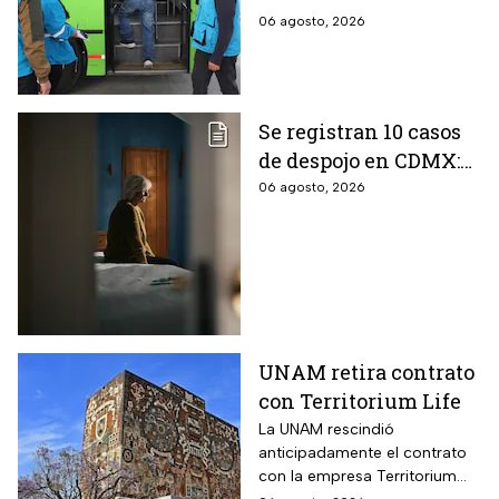
conectan?
06 agosto, 2026
Se registran 10 casos
de despojo en CDMX:
adultos mayores son
06 agosto, 2026
las principales
víctimas
UNAM retira contrato
con Territorium Life
La UNAM rescindió
anticipadamente el contrato
con la empresa Territorium