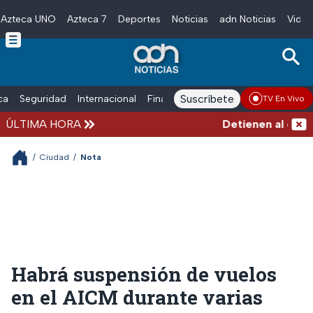
Azteca UNO
Azteca 7
Deportes
Noticias
adn Noticias
Video
Skip to main content
Suscríbete
ica
Seguridad
Internacional
Finanzas
adn Noticias Radio
Esp
TV En Vivo
ÚLTIMA HORA
Detienen al exgobe
/
Ciudad
/
Nota
Habrá suspensión de vuelos
en el AICM durante varias