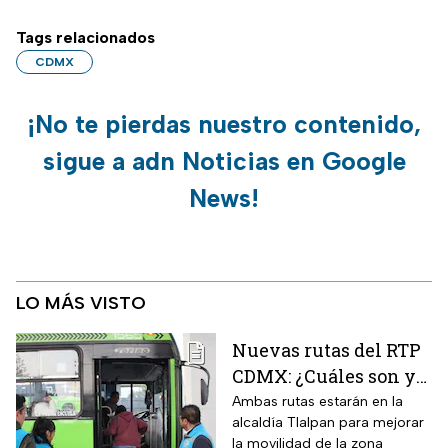
Tags relacionados
CDMX
¡No te pierdas nuestro contenido,
sigue a adn Noticias en Google
News!
LO MÁS VISTO
Nuevas rutas del RTP
CDMX: ¿Cuáles son y
con qué estaciones
Ambas rutas estarán en la
alcaldía Tlalpan para mejorar
del Metrobús
la movilidad de la zona