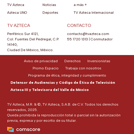
TV Azteca
Noticias
a más +
Azteca UNO
Deportes
TV Azteca Internacional
TV AZTECA
CONTACTO
Periférico Sur 4121,
contacto@tvazteca.com
Col. Fuentes Del Pedregal, C.P.
55 1720 1313
|
Conmutador
14140,
Ciudad De México, México.
Aviso de privacidad
Derechos
Inversionistas
Promo Espacio
Trabaja con nosotros
Programa de ética, integridad y cumplimiento
Defensor de Audiencias y Código de Ética de Televisión
Azteca III y Televisora del Valle de México
TV Azteca, M.R. & ©, TV Azteca, S.A.B. de C.V. Todos los derechos
reservados, 2025.
Queda prohibida la reproducción total o parcial sin la autorización
previa, expresa y por escrito de su titular.