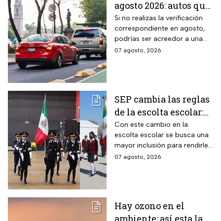
agosto 2026: autos que
deben hacer el
Si no realizas la verificación
correspondiente en agosto,
trámite y posibles
podrías ser acreedor a una
multas
sanción económica
07 agosto, 2026
SEP cambia las reglas
de la escolta escolar:
¿cómo se elegirá a los
Con este cambio en la
escolta escolar se busca una
alumnos a partir de
mayor inclusión para rendirle
ahora?
honores a la bandera
07 agosto, 2026
Hay ozono en el
ambiente; así esta la