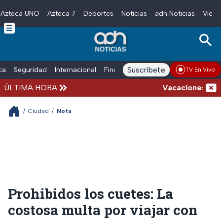
Azteca UNO
Azteca 7
Deportes
Noticias
adn Noticias
Video
Skip to main content
Suscríbete
ica
Seguridad
Internacional
Finanzas
adn Noticias Radio
Esp
TV En Vivo
ÚLTIMA HORA
Vacaciones de vera
/
Ciudad
/
Nota
Prohibidos los cuetes: La
costosa multa por viajar con