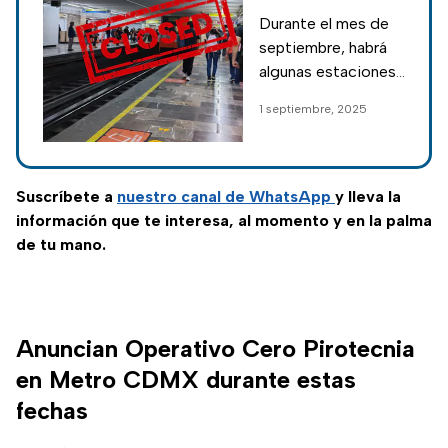
las estaciones
Durante el mes de
del Metro CDMX
septiembre, habrá
que estarán
algunas estaciones
cerradas en
del Metro CDMX
1 septiembre, 2025
septiembre
que permanecerán
cerradas debido a
los trabajos de
reparación que
Suscríbete a
nuestro canal de WhatsApp
y lleva la
realiza el gobierno.
información que te interesa, al momento y en la palma
de tu mano.
Anuncian Operativo Cero Pirotecnia
en Metro CDMX durante estas
fechas