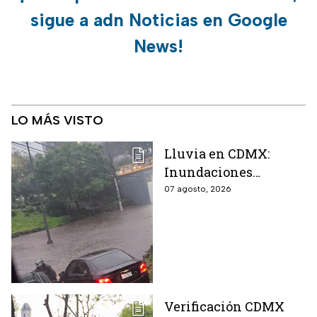
sigue a adn Noticias en Google
News!
LO MÁS VISTO
Lluvia en CDMX:
Inundaciones
colapsan Periférico
07 agosto, 2026
sur; hay caos y
encharcamientos
severos
Verificación CDMX