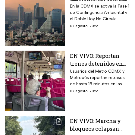
calidad del aire en
En la CDMX se activa la Fase 1
de Contingencia Ambiental y
CDMX hoy
el Doble Hoy No Circula
cuando hay altos índices de
07 agosto, 2026
contaminación.
EN VIVO: Reportan
trenes detenidos en
líneas del Metro
Usuarios del Metro CDMX y
Metrobús reportan retrasos
CDMX hoy 7 de agosto;
de hasta 15 minutos en las
Metrobús restablece
líneas
07 agosto, 2026
servicio
EN VIVO: Marcha y
bloqueos colapsan