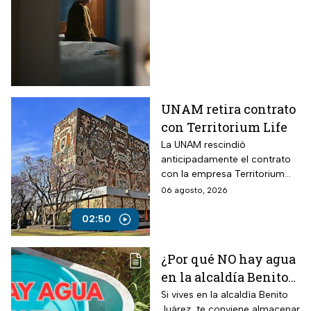
las principales
víctimas
UNAM retira contrato
con Territorium Life
La UNAM rescindió
anticipadamente el contrato
con la empresa Territorium
Life, encargada del examen
06 agosto, 2026
de ingreso a licenciatura.
02:50
¿Por qué NO hay agua
en la alcaldía Benito
Juárez? Lista de
Si vives en la alcaldía Benito
Juárez, te conviene almacenar