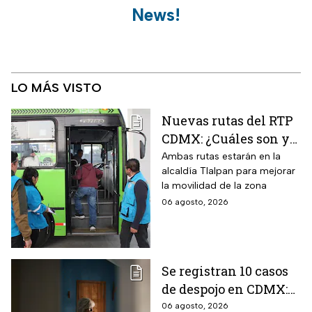
News!
LO MÁS VISTO
Nuevas rutas del RTP
CDMX: ¿Cuáles son y
con qué estaciones
Ambas rutas estarán en la
alcaldía Tlalpan para mejorar
del Metrobús
la movilidad de la zona
conectan?
06 agosto, 2026
Se registran 10 casos
de despojo en CDMX:
adultos mayores son
06 agosto, 2026