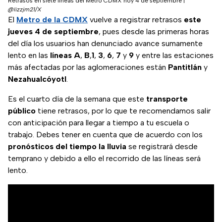
Retrasos en siete líneas del Metro CDMX hoy 4 de septiembre
|
@lizzjm21/X
El
Metro de la CDMX
vuelve a registrar retrasos
este
jueves 4 de septiembre
, pues desde las primeras horas
del día los usuarios han denunciado avance sumamente
lento en las
líneas A
,
B
,
1
,
3
,
6
,
7
y
9
y entre las estaciones
más afectadas por las aglomeraciones están
Pantitlán
y
Nezahualcóyotl
.
Es el cuarto día de la semana que este
transporte
público
tiene retrasos, por lo que te recomendamos salir
con anticipación para llegar a tiempo a tu escuela o
trabajo. Debes tener en cuenta que de acuerdo con los
pronósticos del tiempo la lluvia
se registrará desde
temprano y debido a ello el recorrido de las líneas será
lento.