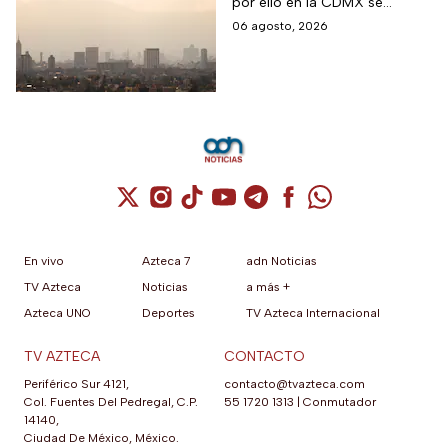
por ello en la CDMX se
en CDMX
monitorea la calidad del aire
06 agosto, 2026
para en caso de ser necesario
activar la Fase 1 de
Contingencia Ambiental.
Cuenta de X / Twitter (se abre en una nuev
Cuenta de Instagram (se abre en una n
Cuenta de TikTok (se abre en una
Cuenta de YouTube (se abre 
Cuenta de Telegram (se a
Cuenta de Facebook 
Cuenta de Whats
En vivo
Azteca 7
adn Noticias
TV Azteca
Noticias
a más +
Azteca UNO
Deportes
TV Azteca Internacional
TV AZTECA
CONTACTO
Periférico Sur 4121,
contacto@tvazteca.com
Col. Fuentes Del Pedregal, C.P.
55 1720 1313
|
Conmutador
14140,
Ciudad De México, México.