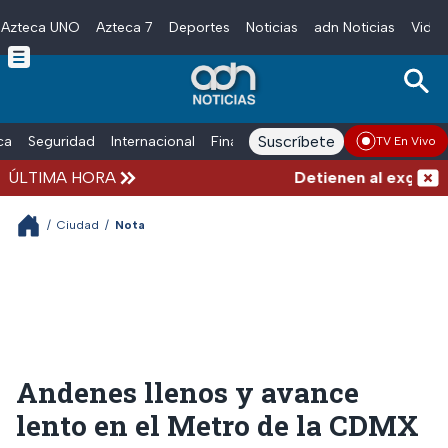
Azteca UNO
Azteca 7
Deportes
Noticias
adn Noticias
Video
Skip to main content
Suscríbete
ica
Seguridad
Internacional
Finanzas
adn Noticias Radio
Esp
TV En Vivo
ÚLTIMA HORA
Detienen al exgoberna
/
Ciudad
/
Nota
Andenes llenos y avance
lento en el Metro de la CDMX