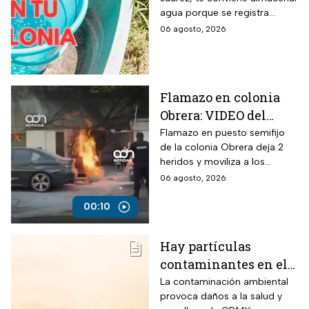
colonias afectadas
agua porque se registra
hasta el viernes
suspensión del suministro por
06 agosto, 2026
más de 48 horas.
Flamazo en colonia
Obrera: VIDEO del
siniestro en puesto
Flamazo en puesto semifijo
de la colonia Obrera deja 2
semifijo que dejó
heridos y moviliza a los
heridos
servicios de emergencia en
06 agosto, 2026
Isabel la Católica y
Chimalpopoca.
00:10
Hay partículas
contaminantes en el
ambiente; así está la
La contaminación ambiental
provoca daños a la salud y
calidad del aire hoy