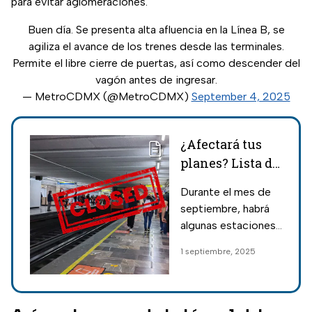
para evitar aglomeraciones.
Buen día. Se presenta alta afluencia en la Línea B, se
agiliza el avance de los trenes desde las terminales.
Permite el libre cierre de puertas, así como descender del
vagón antes de ingresar.
— MetroCDMX (@MetroCDMX)
September 4, 2025
¿Afectará tus
planes? Lista de
las estaciones
Durante el mes de
del Metro CDMX
septiembre, habrá
que estarán
algunas estaciones
cerradas en
del Metro CDMX
1 septiembre, 2025
septiembre
que permanecerán
cerradas debido a
los trabajos de
reparación que