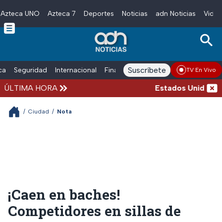
Azteca UNO
Azteca 7
Deportes
Noticias
adn Noticias
Video
Skip to main content
Suscríbete
ica
Seguridad
Internacional
Finanzas
adn Noticias Radio
Esp
TV En Vivo
ÚLTIMA HORA
Estados Unidos susp
/
Ciudad
/
Nota
¡Caen en baches!
Competidores en sillas de