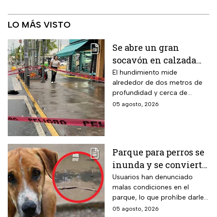
LO MÁS VISTO
Se abre un gran
socavón en calzada
Taxqueña tras paso de
El hundimiento mide
alrededor de dos metros de
Trolebús
profundidad y cerca de
cuatro metros de diámetro.
05 agosto, 2026
Parque para perros se
inunda y se convierte
en foco de infección;
Usuarios han denunciado
malas condiciones en el
el área canina está
parque, lo que prohíbe darle
inutilizable
un uso adecuado
05 agosto, 2026