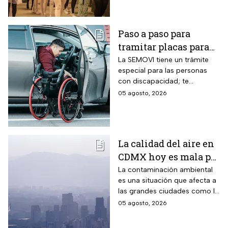
Talento de PILARES.
Paso a paso para
tramitar placas para
automovilistas con
La SEMOVI tiene un trámite
especial para las personas
discapacidad en
con discapacidad; te
CDMX durante 2026
contamos todo lo que
05 agosto, 2026
necesitas
La calidad del aire en
CDMX hoy es mala por
partículas PM10;
La contaminación ambiental
es una situación que afecta a
¿habrá Doble Hoy No
las grandes ciudades como la
Circula?
CDMX y cuando los niveles
05 agosto, 2026
son altos se debe activar la
Fase 1 de Contingencia