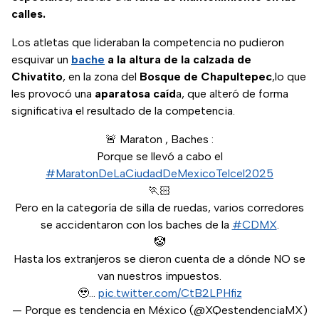
calles.
Los atletas que lideraban la competencia no pudieron
esquivar un
bache
a la altura de la calzada de
Chivatito
, en la zona del
Bosque de Chapultepec
,lo que
les provocó una
aparatosa caíd
a, que alteró de forma
significativa el resultado de la competencia.
🚨 Maraton , Baches :
Porque se llevó a cabo el
#MaratonDeLaCiudadDeMexicoTelcel2025
🏃🏻
Pero en la categoría de silla de ruedas, varios corredores
se accidentaron con los baches de la
#CDMX
.
🤡
Hasta los extranjeros se dieron cuenta de a dónde NO se
van nuestros impuestos.
🥹…
pic.twitter.com/CtB2LPHfiz
— Porque es tendencia en México (@XQestendenciaMX)