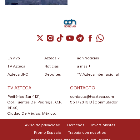
Ambiental.
Cuenta de X / Twitter (se abre en una nuev
Cuenta de Instagram (se abre en una n
Cuenta de TikTok (se abre en una
Cuenta de YouTube (se abre 
Cuenta de Telegram (se a
Cuenta de Facebook 
Cuenta de Whats
En vivo
Azteca 7
adn Noticias
TV Azteca
Noticias
a más +
Azteca UNO
Deportes
TV Azteca Internacional
TV AZTECA
CONTACTO
Periférico Sur 4121,
contacto@tvazteca.com
Col. Fuentes Del Pedregal, C.P.
55 1720 1313
|
Conmutador
14140,
Ciudad De México, México.
Aviso de privacidad
Derechos
Inversionistas
Promo Espacio
Trabaja con nosotros