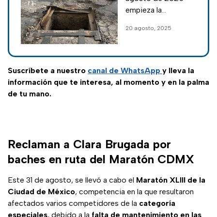
cierran por
empieza la
reparación de
reparación de
20 agosto, 2025
baches; horarios
baches en las
principales
vialidades de la
CDMX; hoy habrá
Suscríbete a nuestro
canal de WhatsApp
y lleva la
cierre en la avenida
información que te interesa, al momento y en la palma
Insurgentes.
de tu mano.
Reclaman a Clara Brugada por
baches en ruta del Maratón CDMX
Este 31 de agosto, se llevó a cabo el
Maratón XLIII de la
Ciudad de México
, competencia en la que resultaron
afectados varios competidores de la
categoría
especiales
, debido a la
falta de mantenimiento en las