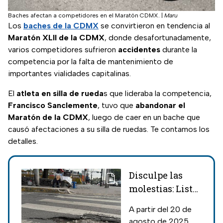
Baches afectan a competidores en el Maratón CDMX.
|
Maru
Los
baches de la CDMX
se convirtieron en tendencia al
Maratón XLII de la CDMX
, donde desafortunadamente,
varios competidores sufrieron
accidentes
durante la
competencia por la falta de mantenimiento de
importantes vialidades capitalinas.
El
atleta en silla de rueda
s que lideraba la competencia,
Francisco Sanclemente
, tuvo que
abandonar el
Maratón de la CDMX
, luego de caer en un bache que
causó afectaciones a su silla de ruedas. Te contamos los
detalles.
Disculpe las
molestias: Lista
de vialidades de
A partir del 20 de
la CDMX que
agosto de 2025