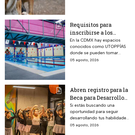
Requisitos para
inscribirse a los
talleres de la UTOPÍA
En la CDMX hay espacios
conocidos como UTOPPÍAS
Coyoacán
donde se pueden tomar
talleres y practicar deportes y
05 agosto, 2026
habrá uno nuevo en
Coyoacán.
Abren registro para la
Beca para Desarrollo
de Talento PILARES;
Si estás buscando una
oportunidad para seguir
requisitos para recibir
desarrollando tus habilidades
hasta 10 mil pesos
puedes registrarte para la
05 agosto, 2026
Beca para Desarrollo de