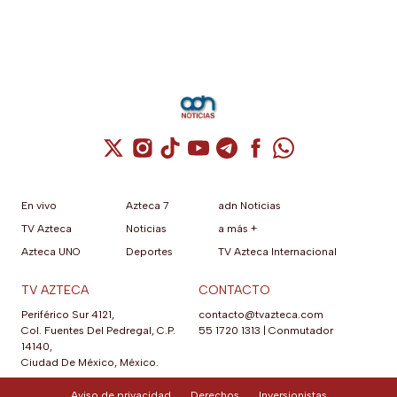
Cuenta de X / Twitter (se abre en una nuev
Cuenta de Instagram (se abre en una n
Cuenta de TikTok (se abre en una
Cuenta de YouTube (se abre 
Cuenta de Telegram (se a
Cuenta de Facebook 
Cuenta de Whats
En vivo
Azteca 7
adn Noticias
TV Azteca
Noticias
a más +
Azteca UNO
Deportes
TV Azteca Internacional
TV AZTECA
CONTACTO
Periférico Sur 4121,
contacto@tvazteca.com
Col. Fuentes Del Pedregal, C.P.
55 1720 1313
|
Conmutador
14140,
Ciudad De México, México.
Aviso de privacidad
Derechos
Inversionistas