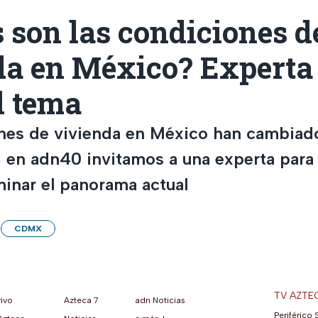
 son las condiciones d
da en México? Experta
l tema
nes de vivienda en México han cambiado
, en adn40 invitamos a una experta para
minar el panorama actual
CDMX
TV AZTE
vivo
Azteca 7
adn Noticias
Periférico 