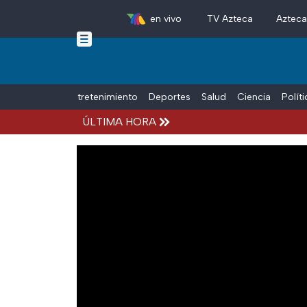
en vivo
TV Azteca
Aztec
Skip to main content
Tiempo Libre
Entretenimiento
Deportes
Salud
Ciencia
Polít
ÚLTIMA HORA