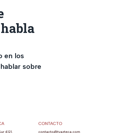
e
 habla
 en los
 hablar sobre
CA
CONTACTO
Sur 4121,
contacto@tvazteca.com