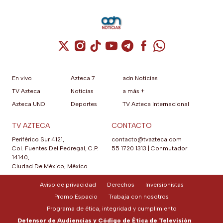
Cuenta de X / Twitter (se abre en una nuev
Cuenta de Instagram (se abre en una n
Cuenta de TikTok (se abre en una
Cuenta de YouTube (se abre 
Cuenta de Telegram (se a
Cuenta de Facebook 
Cuenta de Whats
En vivo
Azteca 7
adn Noticias
TV Azteca
Noticias
a más +
Azteca UNO
Deportes
TV Azteca Internacional
TV AZTECA
CONTACTO
Periférico Sur 4121,
contacto@tvazteca.com
Col. Fuentes Del Pedregal, C.P.
55 1720 1313
|
Conmutador
14140,
Ciudad De México, México.
Aviso de privacidad
Derechos
Inversionistas
Promo Espacio
Trabaja con nosotros
Programa de ética, integridad y cumplimiento
Defensor de Audiencias y Código de Ética de Televisión