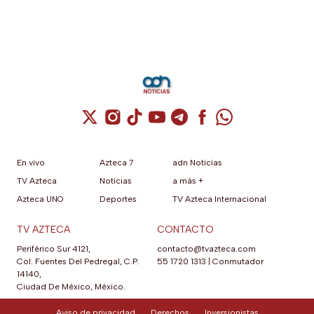
Cuenta de X / Twitter (se abre en una nuev
Cuenta de Instagram (se abre en una n
Cuenta de TikTok (se abre en una
Cuenta de YouTube (se abre 
Cuenta de Telegram (se a
Cuenta de Facebook 
Cuenta de Whats
En vivo
Azteca 7
adn Noticias
TV Azteca
Noticias
a más +
Azteca UNO
Deportes
TV Azteca Internacional
TV AZTECA
CONTACTO
Periférico Sur 4121,
contacto@tvazteca.com
Col. Fuentes Del Pedregal, C.P.
55 1720 1313
|
Conmutador
14140,
Ciudad De México, México.
Aviso de privacidad
Derechos
Inversionistas