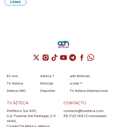
CDMX
Cuenta de X / Twitter (se abre en una nuev
Cuenta de Instagram (se abre en una n
Cuenta de TikTok (se abre en una
Cuenta de YouTube (se abre 
Cuenta de Telegram (se a
Cuenta de Facebook 
Cuenta de Whats
En vivo
Azteca 7
adn Noticias
TV Azteca
Noticias
a más +
Azteca UNO
Deportes
TV Azteca Internacional
TV AZTECA
CONTACTO
Periférico Sur 4121,
contacto@tvazteca.com
Col. Fuentes Del Pedregal, C.P.
55 1720 1313
|
Conmutador
14140,
Ciudad De México, México.