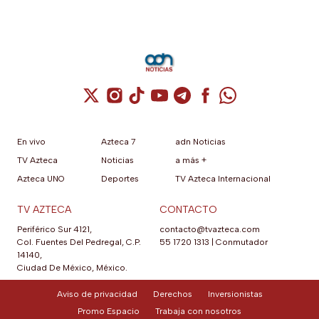
Cuenta de X / Twitter (se abre en una nuev
Cuenta de Instagram (se abre en una n
Cuenta de TikTok (se abre en una
Cuenta de YouTube (se abre 
Cuenta de Telegram (se a
Cuenta de Facebook 
Cuenta de Whats
En vivo
Azteca 7
adn Noticias
TV Azteca
Noticias
a más +
Azteca UNO
Deportes
TV Azteca Internacional
TV AZTECA
CONTACTO
Periférico Sur 4121,
contacto@tvazteca.com
Col. Fuentes Del Pedregal, C.P.
55 1720 1313
|
Conmutador
14140,
Ciudad De México, México.
Aviso de privacidad
Derechos
Inversionistas
Promo Espacio
Trabaja con nosotros