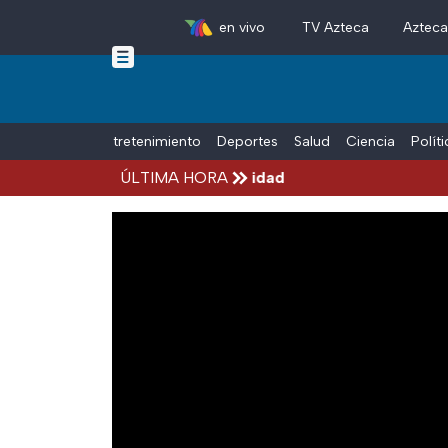
en vivo
TV Azteca
Aztec
Skip to main content
Tiempo Libre
Entretenimiento
Deportes
Salud
Ciencia
Polít
Michoacán por alerta de seguridad
ÚLTIMA HORA