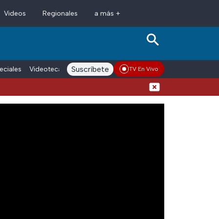
Videos
Regionales
a más +
Suscríbete
eciales
Videoteca
Conductores
Voces adn Noticias
Enlace La
TV En Vivo