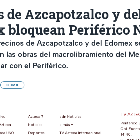
 de Azcapotzalco y de
 bloquean Periférico 
vecinos de Azcapotzalco y del Edomex s
n las obras del macrolibramiento del M
r con el Periférico.
CDMX
TV AZTE
vivo
Azteca 7
adn Noticias
Periférico 
Azteca
Noticias
a más +
ueva pestaña)
na nueva pestaña)
una nueva pestaña)
re en una nueva pestaña)
se abre en una nueva pestaña)
ok (se abre en una nueva pestaña)
atsApp (se abre en una nueva pestaña)
Col. Fuente
eca UNO
Deportes
TV Azteca Internacional
14140,
Ciudad De 