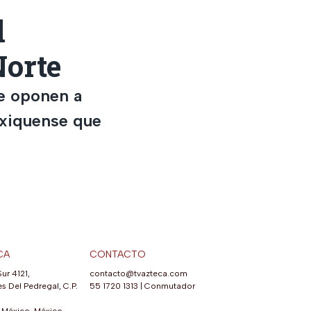
l
Norte
e oponen a
exiquense que
CA
CONTACTO
Sur 4121,
contacto@tvazteca.com
s Del Pedregal, C.P.
55 1720 1313
|
Conmutador
México, México.