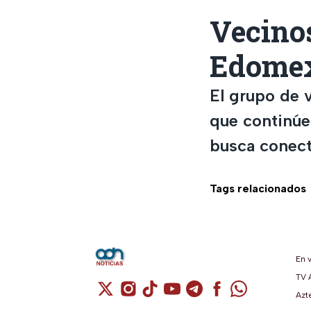
Vecinos
Edomex
El grupo de 
que continúe
busca conecta
Tags relacionados
En 
TV 
Cuenta de X / Twitter (se abre en una n
Cuenta de Instagram (se abre en u
Cuenta de TikTok (se abre en 
Cuenta de YouTube (se ab
Cuenta de Telegram (
Cuenta de Facebo
Cuenta de Wh
Azt