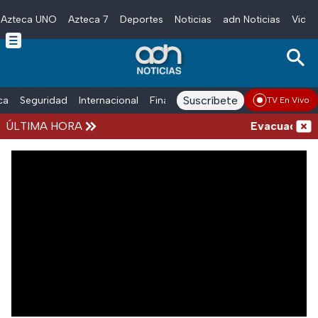
Azteca UNO
Azteca 7
Deportes
Noticias
adn Noticias
Video
Skip to main content
Suscríbete
ica
Seguridad
Internacional
Finanzas
adn Noticias Radio
Esp
TV En Vivo
ÚLTIMA HORA
Evacuación e