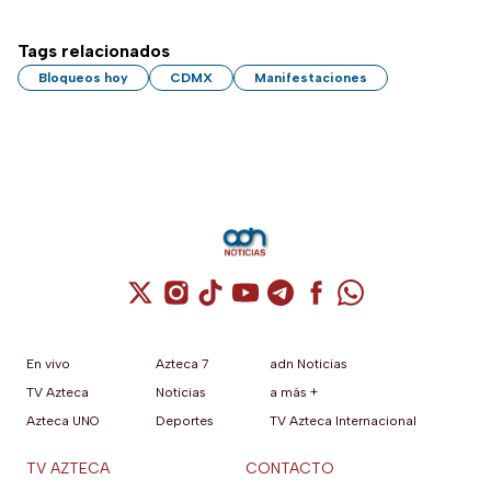
Tags relacionados
Bloqueos hoy
CDMX
Manifestaciones
Cuenta de X / Twitter (se abre en una nuev
Cuenta de Instagram (se abre en una n
Cuenta de TikTok (se abre en una
Cuenta de YouTube (se abre 
Cuenta de Telegram (se a
Cuenta de Facebook 
Cuenta de Whats
En vivo
Azteca 7
adn Noticias
TV Azteca
Noticias
a más +
Azteca UNO
Deportes
TV Azteca Internacional
TV AZTECA
CONTACTO