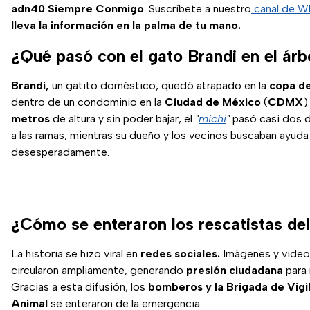
adn40 Siempre Conmigo
. Suscríbete a nuestro
canal de 
lleva la información en la palma de tu mano.
¿Qué pasó con el gato Brandi en el árb
Brandi,
un gatito doméstico, quedó atrapado en la
copa de
dentro de un condominio en la
Ciudad de México
(
CDMX
)
metros
de altura y sin poder bajar, el
"
michi
"
pasó casi dos d
a las ramas, mientras su dueño y los vecinos buscaban ayuda
desesperadamente.
¿Cómo se enteraron los rescatistas de
La historia se hizo viral en
redes sociales.
Imágenes y videos
circularon ampliamente, generando
presión ciudadana
para 
Gracias a esta difusión, los
bomberos y la Brigada de Vigi
Animal
se enteraron de la emergencia.