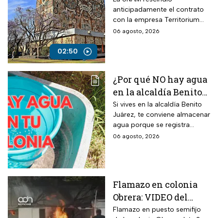
anticipadamente el contrato
con la empresa Territorium
Life, encargada del examen
06 agosto, 2026
de ingreso a licenciatura.
02:50
¿Por qué NO hay agua
en la alcaldía Benito
Juárez? Lista de
Si vives en la alcaldía Benito
Juárez, te conviene almacenar
colonias afectadas
agua porque se registra
hasta el viernes
suspensión del suministro por
06 agosto, 2026
más de 48 horas.
Flamazo en colonia
Obrera: VIDEO del
siniestro en puesto
Flamazo en puesto semifijo