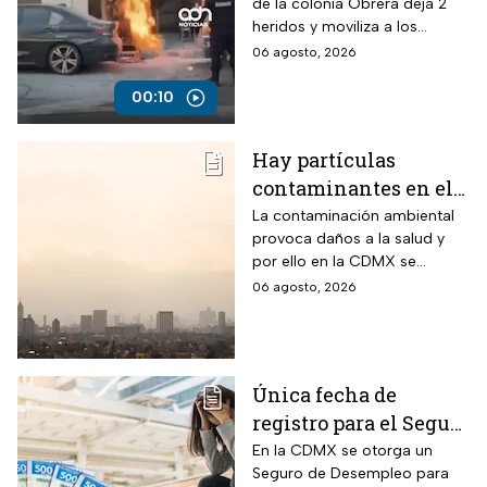
de la colonia Obrera deja 2
semifijo que dejó
heridos y moviliza a los
heridos
servicios de emergencia en
06 agosto, 2026
Isabel la Católica y
Chimalpopoca.
00:10
Hay partículas
contaminantes en el
ambiente; así está la
La contaminación ambiental
provoca daños a la salud y
calidad del aire hoy
por ello en la CDMX se
en CDMX
monitorea la calidad del aire
06 agosto, 2026
para en caso de ser necesario
activar la Fase 1 de
Contingencia Ambiental.
Única fecha de
registro para el Seguro
de Desempleo en
En la CDMX se otorga un
Seguro de Desempleo para
CDMX que da 3 mil