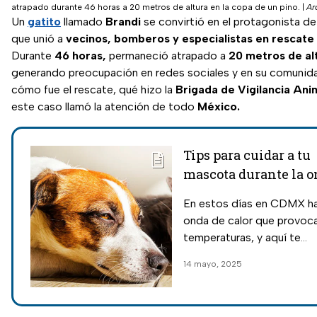
atrapado durante 46 horas a 20 metros de altura en la copa de un pino.
|
Ar
Un
gatito
llamado
Brandi
se convirtió en el protagonista de 
que unió a
vecinos, bomberos y especialistas en rescate 
Durante
46 horas,
permaneció atrapado a
20 metros de al
generando preocupación en redes sociales y en su comuni
cómo fue el rescate, qué hizo la
Brigada de Vigilancia Ani
este caso llamó la atención de todo
México.
Tips para cuidar a tu
mascota durante la o
calor en CDMX
En estos días en CDMX ha
onda de calor que provoca
temperaturas, y aquí te
compartimos algunas
14 mayo, 2025
recomendaciones para qu
a tu perro o gato.