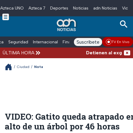
Azteca UNO
Azteca 7
Deportes
Noticias
adn Noticias
Video
Skip to main content
Suscríbete
ica
Seguridad
Internacional
Finanzas
adn Noticias Radio
Esp
TV En Vivo
ÚLTIMA HORA
Detienen al exgoberna
/
Ciudad
/
Nota
VIDEO: Gatito queda atrapado e
alto de un árbol por 46 horas