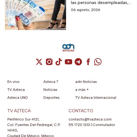
las personas desempleadas,
566 pesos
así que si perdiste tu trabajo
06 agosto, 2026
te decimos cómo inscribirte
para recibir el apoyo.
Cuenta de X / Twitter (se abre en una nuev
Cuenta de Instagram (se abre en una n
Cuenta de TikTok (se abre en una
Cuenta de YouTube (se abre 
Cuenta de Telegram (se a
Cuenta de Facebook 
Cuenta de Whats
En vivo
Azteca 7
adn Noticias
TV Azteca
Noticias
a más +
Azteca UNO
Deportes
TV Azteca Internacional
TV AZTECA
CONTACTO
Periférico Sur 4121,
contacto@tvazteca.com
Col. Fuentes Del Pedregal, C.P.
55 1720 1313
|
Conmutador
14140,
Ciudad De México, México.