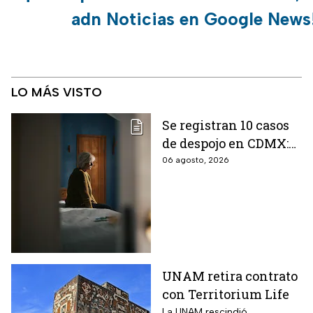
adn Noticias en Google News
LO MÁS VISTO
Se registran 10 casos
de despojo en CDMX:
adultos mayores son
06 agosto, 2026
las principales
víctimas
UNAM retira contrato
con Territorium Life
La UNAM rescindió