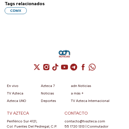
Tags relacionados
CDMX
Cuenta de X / Twitter (se abre en una nuev
Cuenta de Instagram (se abre en una n
Cuenta de TikTok (se abre en una
Cuenta de YouTube (se abre 
Cuenta de Telegram (se a
Cuenta de Facebook 
Cuenta de Whats
En vivo
Azteca 7
adn Noticias
TV Azteca
Noticias
a más +
Azteca UNO
Deportes
TV Azteca Internacional
TV AZTECA
CONTACTO
Periférico Sur 4121,
contacto@tvazteca.com
Col. Fuentes Del Pedregal, C.P.
55 1720 1313
|
Conmutador