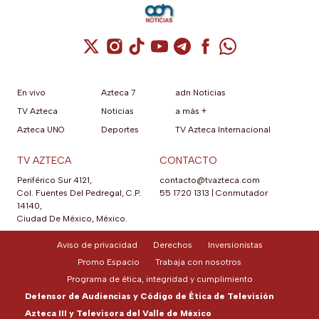
Cuenta de X / Twitter (se abre en una nuev
Cuenta de Instagram (se abre en una n
Cuenta de TikTok (se abre en una
Cuenta de YouTube (se abre 
Cuenta de Telegram (se a
Cuenta de Facebook 
Cuenta de Whats
En vivo
Azteca 7
adn Noticias
TV Azteca
Noticias
a más +
Azteca UNO
Deportes
TV Azteca Internacional
TV AZTECA
CONTACTO
Periférico Sur 4121,
contacto@tvazteca.com
Col. Fuentes Del Pedregal, C.P.
55 1720 1313
|
Conmutador
14140,
Ciudad De México, México.
Aviso de privacidad
Derechos
Inversionistas
Promo Espacio
Trabaja con nosotros
Programa de ética, integridad y cumplimiento
Defensor de Audiencias y Código de Ética de Televisión
Azteca III y Televisora del Valle de México