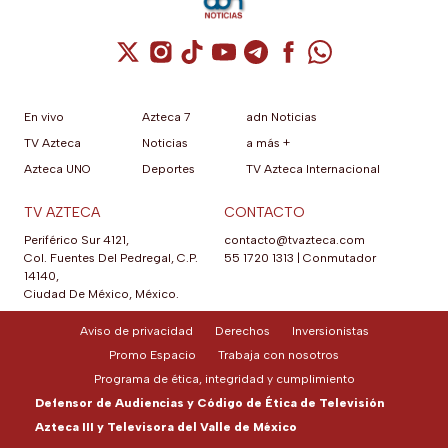
Cuenta de X / Twitter (se abre en una nuev
Cuenta de Instagram (se abre en una n
Cuenta de TikTok (se abre en una
Cuenta de YouTube (se abre 
Cuenta de Telegram (se a
Cuenta de Facebook 
Cuenta de Whats
En vivo
Azteca 7
adn Noticias
TV Azteca
Noticias
a más +
Azteca UNO
Deportes
TV Azteca Internacional
TV AZTECA
CONTACTO
Periférico Sur 4121,
contacto@tvazteca.com
Col. Fuentes Del Pedregal, C.P.
55 1720 1313
|
Conmutador
14140,
Ciudad De México, México.
Aviso de privacidad
Derechos
Inversionistas
Promo Espacio
Trabaja con nosotros
Programa de ética, integridad y cumplimiento
Defensor de Audiencias y Código de Ética de Televisión
Azteca III y Televisora del Valle de México