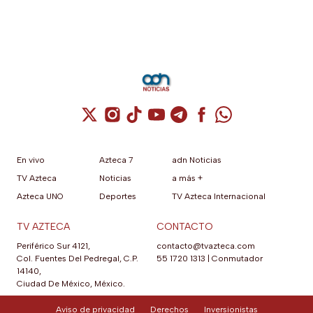
Cuenta de X / Twitter (se abre en una nuev
Cuenta de Instagram (se abre en una n
Cuenta de TikTok (se abre en una
Cuenta de YouTube (se abre 
Cuenta de Telegram (se a
Cuenta de Facebook 
Cuenta de Whats
En vivo
Azteca 7
adn Noticias
TV Azteca
Noticias
a más +
Azteca UNO
Deportes
TV Azteca Internacional
TV AZTECA
CONTACTO
Periférico Sur 4121,
contacto@tvazteca.com
Col. Fuentes Del Pedregal, C.P.
55 1720 1313
|
Conmutador
14140,
Ciudad De México, México.
Aviso de privacidad
Derechos
Inversionistas