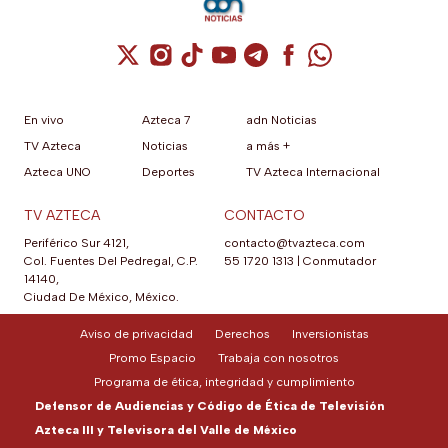
Cuenta de X / Twitter (se abre en una nuev
Cuenta de Instagram (se abre en una n
Cuenta de TikTok (se abre en una
Cuenta de YouTube (se abre 
Cuenta de Telegram (se a
Cuenta de Facebook 
Cuenta de Whats
En vivo
Azteca 7
adn Noticias
TV Azteca
Noticias
a más +
Azteca UNO
Deportes
TV Azteca Internacional
TV AZTECA
CONTACTO
Periférico Sur 4121,
contacto@tvazteca.com
Col. Fuentes Del Pedregal, C.P.
55 1720 1313
|
Conmutador
14140,
Ciudad De México, México.
Aviso de privacidad
Derechos
Inversionistas
Promo Espacio
Trabaja con nosotros
Programa de ética, integridad y cumplimiento
Defensor de Audiencias y Código de Ética de Televisión
Azteca III y Televisora del Valle de México